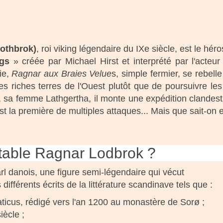
othbrok)
, roi viking légendaire du IXe siècle, est le héro
ngs
» créée par Michael Hirst et interprété par l'acteur
ie,
Ragnar aux Braies Velue
s, simple fermier, se rebell
es riches terres de l'Ouest plutôt que de poursuivre le
sa femme Lathgertha, il monte une expédition clandestine,
est la première de multiples attaques... Mais que sait-on
ritable Ragnar Lodbrok ?
rl danois, une figure semi-légendaire qui vécut
différents écrits de la littérature scandinave tels que :
cus, rédigé vers l'an 1200 au monastère de Sorø ;
iècle ;