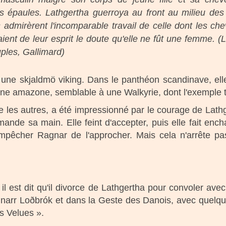
s épaules. Lathgertha guerroya au front au milieu des
s admirèrent l'incomparable travail de celle dont les ch
aient de leur esprit le doute qu'elle ne fût une femme
ples, Gallimard)
 une skjaldmö viking. Dans le panthéon scandinave, e
 une amazone, semblable à une Walkyrie, dont l'exemple t
les autres, a été impressionné par le courage de Lathg
emande sa main. Elle feint d'accepter, puis elle fait en
empêcher Ragnar de l'approcher. Mais cela n'arrête pas 
 est dit qu'il divorce de Lathgertha pour convoler avec 
gnarr Loðbrók et dans la Geste des Danois, avec quelques
s Velues ».