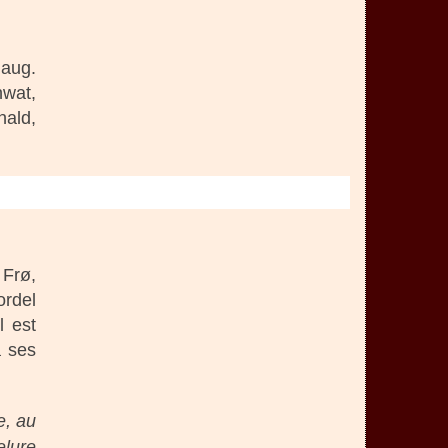
laug.
nwat,
nald,
 Frø,
ordel
l est
à ses
e, au
elure