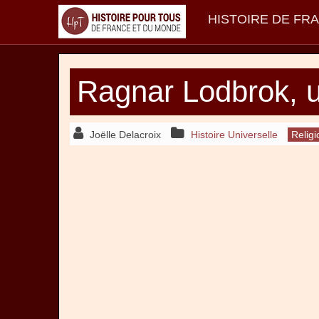
HISTOIRE DE FR
Ragnar Lodbrok, un
Joëlle Delacroix
Histoire Universelle
Religi