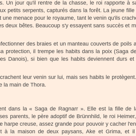
. Un jour qu'il rentre de la chasse, le roi rapporte à sa
x petits serpents, capturés dans la forêt. La jeune fille p
ôt une menace pour le royaume, tant le venin qu'ils crac
des deux bêtes. Beaucoup s'y essayent sans succès et me
confectionner des braies et un manteau couverts de poils
 protection, il trempe les habits dans la poix (Saga de
des Danois), si bien que les habits deviennent durs 
crachent leur venin sur lui, mais ses habits le protège
ne la main de Thora.
 dans la « Saga de Ragnarr ». Elle est la fille de l
ses parents, le père adoptif de Brünnhild, le roi Heimer
r une harpe creuse, assez grande pour pouvoir y cacher l'en
ient à la maison de deux paysans, Ake et Grima, et 