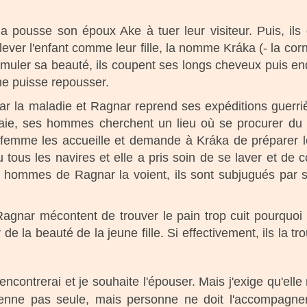
 pousse son époux Ake à tuer leur visiteur. Puis, ils 
ever l'enfant comme leur fille, la nomme Kráka (- la cornei
simuler sa beauté, ils coupent ses longs cheveux puis en
ne puisse repousser.
r la maladie et Ragnar reprend ses expéditions guerriè
baie, ses hommes cherchent un lieu où se procurer du p
 femme les accueille et demande à Kráka de préparer l
çu tous les navires et elle a pris soin de se laver et de 
es hommes de Ragnar la voient, ils sont subjugués par sa
Ragnar mécontent de trouver le pain trop cuit pourquoi i
 la beauté de la jeune fille. Si effectivement, ils la trou
ncontrerai et je souhaite l'épouser. Mais j'exige qu'elle n
 vienne pas seule, mais personne ne doit l'accompagn