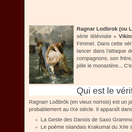
Ragnar Lodbrok (ou L
série télévisée «
Viki
Fimmel. Dans cette sér
lancer dans l'attaque d
compagnons, son frère, 
pille le monastère... C'
Qui est le vé
Ragnarr Loðbrók (en vieux norrois) est un ja
probablement au IXe siècle. Il apparaît dans 
La Geste des Danois de Saxo Grammati
Le poème islandais Krakumal du XIIe s