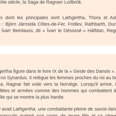
IIe siècle, la Saga de Ragnarr Loðbrók.
es dont les principales sont Lathgertha, Thora et As
 Björn Järnsida Côtes-de-Fer, Fridlev, Rathbarth, Du
Ívarr Beinlauss, dit « Ívarr le Désossé » Hálfdan, Reg
gertha figure dans le livre IX de la « Geste des Danois ».
 roi Synardus. Il relègue les femmes proches du roi au b
, Ragnar fait voile vers la Norvège. Lorsqu'il arrive, i
abillées et armées comme des hommes qui combattent 
le qui se montre la plus hardie.
 y avait Lathgertha, une combattante pleine de savoir-fair
asculin malgré son corps de jeune fille et sa chev