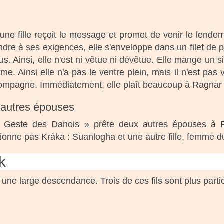
eune fille reçoit le message et promet de venir le lend
ndre à ses exigences, elle s'enveloppe dans un filet de
s. Ainsi, elle n'est ni vêtue ni dévêtue. Elle mange un s
rme. Ainsi elle n'a pas le ventre plein, mais il n'est pa
compagne. Immédiatement, elle plaît beaucoup à Ragnar q
 autres épouses
 Geste des Danois » prête deux autres épouses à 
ionne pas Kráka : Suanlogha et une autre fille, femme d
k
une large descendance. Trois de ces fils sont plus part