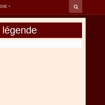
DIE
t légende