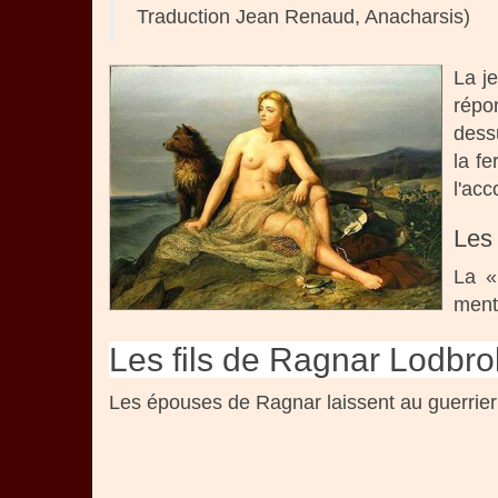
Traduction Jean Renaud, Anacharsis)
La j
répo
dessu
la fe
l'ac
Les
La «
ment
Les fils de Ragnar Lodbro
Les épouses de Ragnar laissent au guerrier 