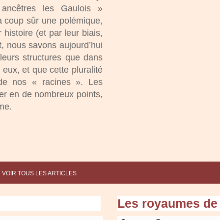
ancêtres les Gaulois »
à coup sûr une polémique,
histoire (et par leur biais,
nt, nous savons aujourd’hui
 leurs structures que dans
eux, et que cette pluralité
 de nos « racines ». Les
ier en de nombreux points,
ome.
 VOIR TOUS LES ARTICLES
Les royaumes de 