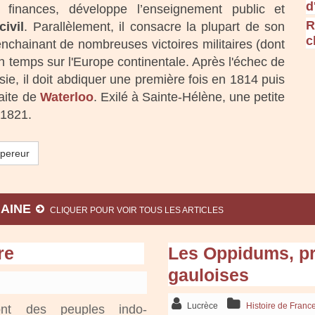
d
es finances, développe l’enseignement public et
R
ivil
. Parallèlement, il consacre la plupart de son
c
enchainant de nombreuses victoires militaires (dont
 un temps sur l'Europe continentale. Après l'échec de
e, il doit abdiquer une première fois en 1814 puis
aite de
Waterloo
. Exilé à Sainte-Hélène, une petite
n 1821.
mpereur
MAINE
CLIQUER POUR VOIR TOUS LES ARTICLES
re
Les Oppidums, pre
gauloises
Lucrèce
Histoire de Franc
t des peuples indo-