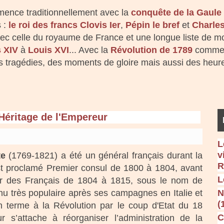
mence traditionnellement avec la
conquête de la Gaule
s :
le roi des francs Clovis Ier
,
Pépin le bref
et
Charles
avec celle du royaume de France et une longue liste de 
 XIV
à
Louis XVI
... Avec la
Révolution de 1789
commenc
s tragédies, des moments de gloire mais aussi des heur
 Héritage de l'Empereur
L
v
te
(1769-1821) a été un général français durant la
R
est proclamé Premier consul de 1800 à 1804, avant
L
r des Français de 1804 à 1815, sous le nom de
nu très populaire après ses campagnes en Italie et
N
(
n terme à la Révolution par le coup d'Etat du 18
C
r s’attache à réorganiser l’administration de la