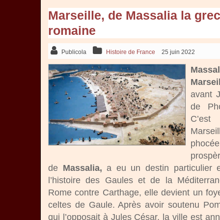
Marseille, de Massalia la gre
romaine
Publicola
Histoire de France
25 juin 2022
Mass
Marseil
avant 
de Pho
C’est 
Marseil
phocé
prospèr
de
Massalia,
a eu un destin particulier
l’histoire des Gaules et de la Méditerran
Rome contre Carthage, elle devient un foy
celtes de Gaule. Après avoir soutenu Pom
qui l’opposait à Jules César, la ville est a