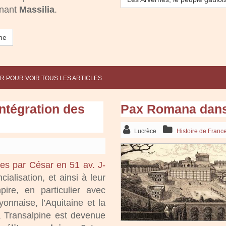
enant
Massilia
.
ine
R POUR VOIR TOUS LES ARTICLES
ntégration des
Pax Romana dans
Lucrèce
Histoire de Franc
es par César en 51 av. J-
ialisation, et ainsi à leur
pire, en particulier avec
onnaise, l’Aquitaine et la
a Transalpine est devenue