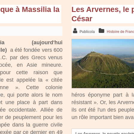
cque à Massilia la
Les Arvernes, le 
César
Publicola
Histoire de Fran
alia (aujourd'hui
le)
a été fondée vers 600
J.C. par des Grecs venus
cée, en Asie mineure.
pour cette raison que
le est appelée la « citée
enne ». Cette colonie
e, qui porte alors le nom
héros éponyme part à l
 et une place à part dans
résistant ». Or, les Arver
ée occidentale. Alliée de
ils ont été l'un des peup
er de peuplement pour les
un rôle important bien av
pée dans la guerre civile
nnexée par ce dernier en 49
Les Arvernes, le peuple gaulois