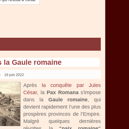
 la Gaule romaine
e
16 juin 2022
Après
la conquête par Jules
César
, la
Pax Romana
s'impose
dans la
Gaule romaine
, qui
devient rapidement l’une des plus
prospères provinces de l’Empire.
Malgré quelques dernières
révoltes, la
"paix romaine"