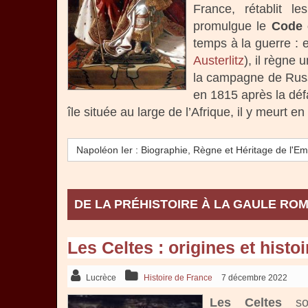
France, rétablit l
promulgue le
Code c
temps à la guerre : 
Austerlitz
), il règne
la campagne de Russi
en 1815 après la déf
île située au large de l’Afrique, il y meurt e
Napoléon Ier : Biographie, Règne et Héritage de l'E
DE LA PRÉHISTOIRE À LA GAULE RO
Les Celtes : origines et histoi
Lucrèce
Histoire de France
7 décembre 2022
Les Celtes
son