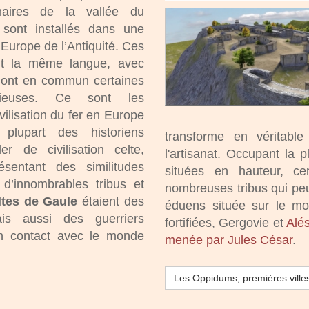
naires de la vallée du
sont installés dans une
’Europe de l’Antiquité. Ces
nt la même langue, avec
t ont en commun certaines
igieuses. Ce sont les
ivilisation du fer en Europe
 plupart des historiens
transforme en véritabl
er de civilisation celte,
l'artisanat. Occupant la 
sentant des similitudes
situées en hauteur, ce
n d’innombrables tribus et
nombreuses tribus qui peup
ltes de Gaule
étaient des
éduens située sur le mo
ais aussi des guerriers
fortifiées, Gergovie et
Alés
n contact avec le monde
menée par Jules César
.
Les Oppidums, premières villes 