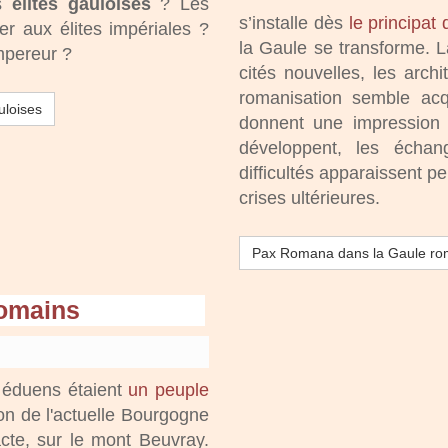
es
élites gauloises
? Les
s’installe dès
le principat
rer aux élites impériales ?
la Gaule se transforme. 
mpereur ?
cités nouvelles, les arch
romanisation semble ac
uloises
donnent une impression d
développent, les échan
difficultés apparaissent 
crises ultérieures.
Pax Romana dans la Gaule ro
romains
s éduens étaient
un peuple
on de l'actuelle Bourgogne
acte, sur le mont Beuvray.