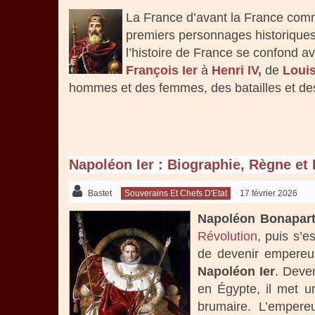
La France d’avant la France com
premiers personnages historique
l’histoire de France se confond 
François Ier
à
Henri IV,
de
Louis
hommes et des femmes, des batailles et de
Napoléon Ier : Biographie, Règne et
Bastet
Souverains Et Chefs D'Etat
17 février 2026
Napoléon Bonapar
Révolution
, puis s’
de devenir empereu
Napoléon Ier
. Deve
en Égypte, il met u
brumaire. L’empereu