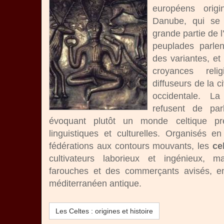
européens origi
Danube, qui se 
grande partie de l
peuplades parle
des variantes, e
croyances rel
diffuseurs de la c
occidentale. La
refusent de parl
évoquant plutôt un monde celtique pré
linguistiques et culturelles. Organisés e
fédérations aux contours mouvants, les
ce
cultivateurs laborieux et ingénieux, m
farouches et des commerçants avisés, e
méditerranéen antique.
Les Celtes : origines et histoire