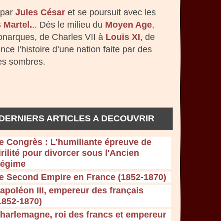
par
Jules César
et se poursuit avec les
 Martel.
.. Dès le milieu du
Moyen Age
,
monarques, de Charles VII à
Louis XI
, de
e l’histoire d’une nation faite par des
es sombres.
e Congrès : L'humiliante épreuve de
irilité pour divorcer sous l'Ancien
égime
e Second Empire en France (1852-1870)
apoléon III, empereur des français
1852-1870)
harlemagne, roi des francs et empereur