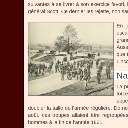
suivantes à se livrer à son exercice favori,
général Scott. Ce dernier les rejette, non san
En j
esca
gran
Auss
que 
Linc
Na
La p
force
appe
doubler la taille de l’armée régulière. De
août, ces troupes allaient être regroupé
hommes à la fin de l’année 1861.