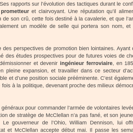
 Ses rapports sur l’évolution des tactiques durant le confli
 prometteur
et clairvoyant. Une réputation qu’il alime
de son crû, cette fois destiné à la cavalerie, et que l’
galement un modèle de selle qui portera son nom, et
ue des perspectives de promotion bien lointaines. Ayant 
é des études prospectives pour de futures voies de c
r démissionner et devenir
ingénieur ferroviaire
, en 18
n pleine expansion, et travailler dans ce secteur d’act
able et d’une position sociale prééminente. C’est égalem
e fois à la politique, devenant proche des milieux démoc
 de généraux pour commander l’armée de volontaires levé
ation de stratège de McClellan n’a pas fané, et son jeun
Le gouverneur de l’Ohio, William Dennison, lui off
t et McClellan accepte début mai. Il passe les sem