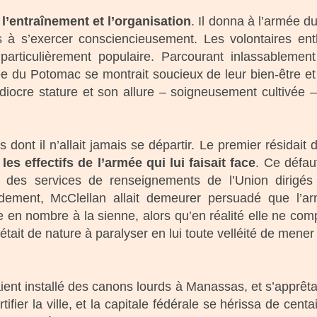
 l’entraînement et l’organisation
. Il donna à l’armée d
ts à s’exercer consciencieusement. Les volontaires en
 particulièrement populaire. Parcourant inlassableme
rmée du Potomac se montrait soucieux de leur bien-être e
diocre stature et son allure – soigneusement cultivée – 
 dont il n’allait jamais se départir. Le premier résidait 
les effectifs de l’armée qui lui faisait face
. Ce défaut
 des services de renseignements de l’Union dirigés
ement, McClellan allait demeurer persuadé que l’a
 en nombre à la sienne, alors qu’en réalité elle ne comp
tait de nature à paralyser en lui toute velléité de mener
aient installé des canons lourds à Manassas, et s’apprêta
rtifier la ville, et la capitale fédérale se hérissa de cent