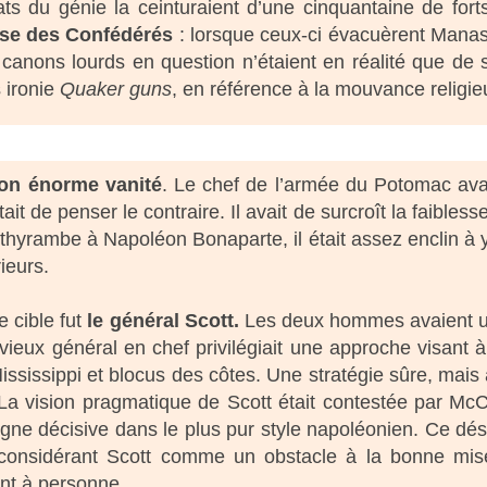
ats du génie la ceinturaient d’une cinquantaine de fort
se des Confédérés
: lorsque ceux-ci évacuèrent Mana
 canons lourds en question n’étaient en réalité que de s
s ironie
Quaker guns
, en référence à la mouvance religi
on énorme vanité
. Le chef de l’armée du Potomac avai
it de penser le contraire. Il avait de surcroît la faibless
thyrambe à Napoléon Bonaparte, il était assez enclin à y 
ieurs.
 cible fut
le général Scott.
Les deux hommes avaient une 
vieux général en chef privilégiait une approche visant à
ississippi et blocus des côtes. Une stratégie sûre, mais
a vision pragmatique de Scott était contestée par McClel
e décisive dans le plus pur style napoléonien. Ce désac
considérant Scott comme un obstacle à la bonne mise
nt à personne.