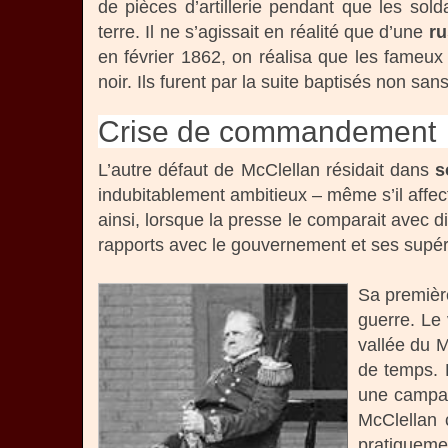
de pièces d’artillerie pendant que les sold
terre. Il ne s’agissait en réalité que d’une
ru
en février 1862, on réalisa que les fameux
noir. Ils furent par la suite baptisés non san
Crise de commandement
L’autre défaut de McClellan résidait dans
s
indubitablement ambitieux – même s’il affecta
ainsi, lorsque la presse le comparait avec di
rapports avec le gouvernement et ses supér
Sa première
guerre. Le 
vallée du M
de temps. L
une campagn
McClellan 
pratiqueme