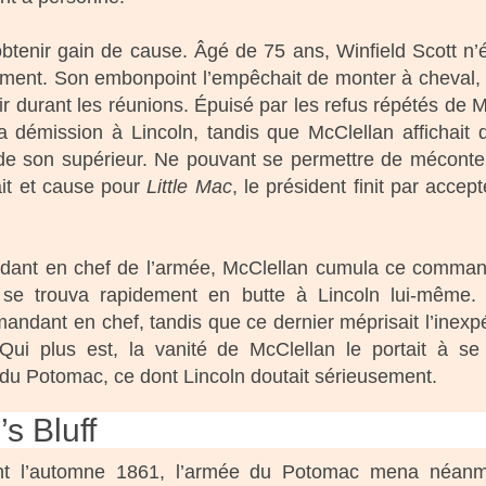
r obtenir gain de cause. Âgé de 75 ans, Winfield Scott n
nt. Son embonpoint l’empêchait de monter à cheval, et
r durant les réunions. Épuisé par les refus répétés de McC
 sa démission à Lincoln, tandis que McClellan affichai
de son supérieur. Ne pouvant se permettre de mécontente
ait et cause pour
Little Mac
, le président finit par accept
nt en chef de l’armée, McClellan cumula ce command
an se trouva rapidement en butte à Lincoln lui-même
ndant en chef, tandis que ce dernier méprisait l’inexpérie
Qui plus est, la vanité de McClellan le portait à se
du Potomac, ce dont Lincoln doutait sérieusement.
’s Bluff
ant l’automne 1861, l’armée du Potomac mena néanm