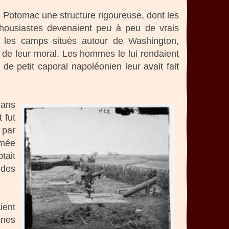
u Potomac une structure rigoureuse, dont les
thousiastes devenaient peu à peu de vrais
nt les camps situés autour de Washington,
t de leur moral. Les hommes le lui rendaient
de petit caporal napoléonien leur avait fait
dans
 fut
 par
rmée
tait
 des
ient
aines