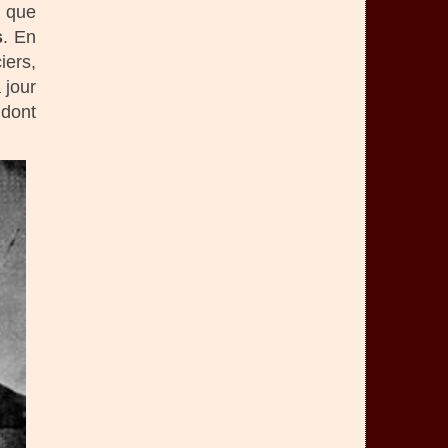
s que
s
. En
iers,
 jour
 dont