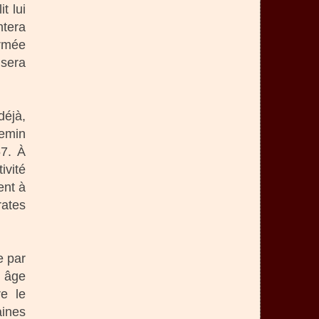
t lui
ntera
armée
 sera
déjà,
hemin
57. À
ivité
ent à
rates
e par
e âge
re le
aines