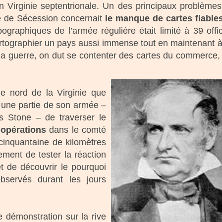
n Virginie septentrionale. Un des principaux problème
re de Sécession concernait
le manque de cartes fiable
graphiques de l’armée régulière était limité à 39 offic
rtographier un pays aussi immense tout en maintenant à
 la guerre, on dut se contenter des cartes du commerce,
le nord de la Virginie que
 une partie de son armée –
s Stone – de traverser le
 opérations
dans le comté
cinquantaine de kilomètres
ement de tester la réaction
t de découvrir le pourquoi
servés durant les jours
 démonstration sur la rive