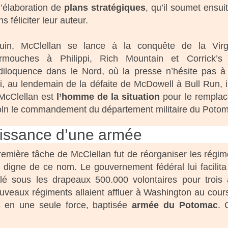
 l’élaboration de
plans stratégiques
, qu’il soumet ensui
s féliciter leur auteur.
uin, McClellan se lance à la conquête de la Virgin
rmouches à Philippi, Rich Mountain et Corrick’
diloquence dans le Nord, où la presse n’hésite pas 
i, au lendemain de la défaite de McDowell à Bull Run, 
McClellan est
l’homme de la situation
pour le remplace
oln le commandement du département militaire du Poto
issance d’une armée
remière tâche de McClellan fut de réorganiser les régi
 digne de ce nom. Le gouvernement fédéral lui facilita l
lé sous les drapeaux 500.000 volontaires pour trois 
 nouveaux régiments allaient affluer à Washington au cou
es en une seule force, baptisée
armée du Potomac
. 