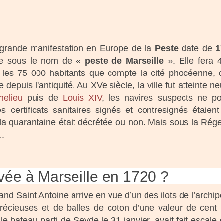
 grande manifestation en Europe de la
Peste
date de
1
ue sous le nom de «
peste de Marseille
». Elle fera 
r les 75 000 habitants que compte la cité phocéenne, 
 depuis l'antiquité. Au XVe siècle, la ville fut atteinte n
helieu
puis de
Louis XIV
, les navires suspects ne pou
es certificats sanitaires signés et contresignés étai
a quarantaine était décrétée ou non. Mais sous la Régen
….
vée à Marseille en 1720 ?
and Saint Antoine arrive en vue d’un des ilots de l’archip
 précieuses et de balles de coton d’une valeur de cent 
e bateau parti de Seyde le 31 janvier, avait fait escale