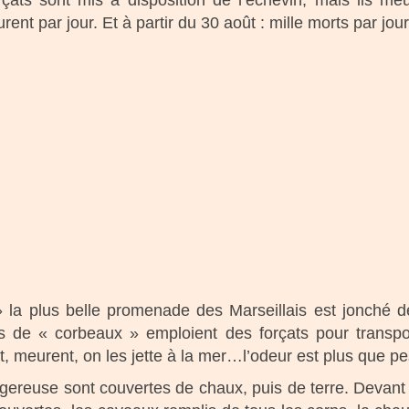
rçats sont mis à disposition de l’échevin, mais ils me
nt par jour. Et à partir du 30 août : mille morts par jour
» la plus belle promenade des Marseillais est jonché d
s de « corbeaux » emploient des forçats pour transpo
meurent, on les jette à la mer…l’odeur est plus que pestil
ngereuse sont couvertes de chaux, puis de terre. Devant 