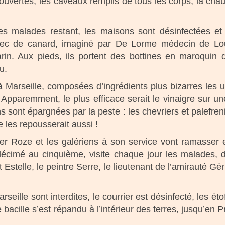
t ouvertes, les caveaux remplis de tous les corps, la cha
 les malades restant, les maisons sont désinfectées e
ec de canard, imaginé par De Lorme médecin de Loui
in. Aux pieds, ils portent des bottines en maroquin 
u.
 Marseille, composées d’ingrédients plus bizarres les u
! Apparemment, le plus efficace serait le vinaigre sur 
ons sont épargnées par la peste : les chevriers et palefre
le les repousserait aussi !
er Roze et les galériens à son service vont ramasser et
décimé au cinquième, visite chaque jour les malades, d
telle, le peintre Serre, le lieutenant de l’amirauté Gér
rseille sont interdites, le courrier est désinfecté, les ét
ar le bacille s’est répandu à l’intérieur des terres, jusqu