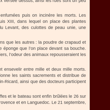
ux versée dessus, ainsi les rues sont un peu
t enfumées puis on incinère les morts. Les
s XIII, dans lequel on place des plantes
du Levant, des culottes de peau unie, une
ns que les autres : la poudre de crapaud et
une éponge que l’on place devant sa bouche.
niers, l’odeur des animaux repousseraient les
 ensevelir entre mille et deux mille morts.
onne les saints sacrements et distribue de
in-Ricard, ainsi que des docteurs participent
offes et le bateau sont enfin brûlées le 26 sur
’en Provence et en Languedoc. Le 21 septembre,