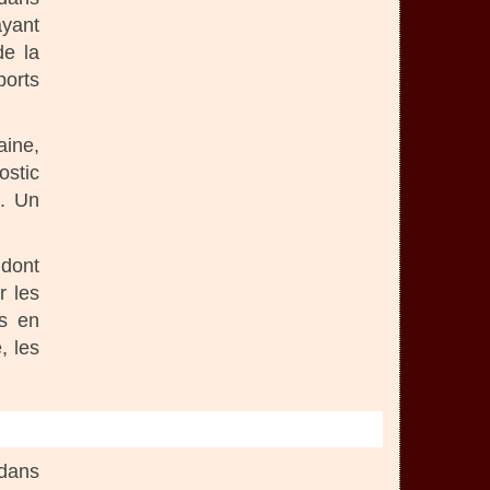
ayant
de la
ports
aine,
ostic
e. Un
 dont
r les
is en
, les
 dans