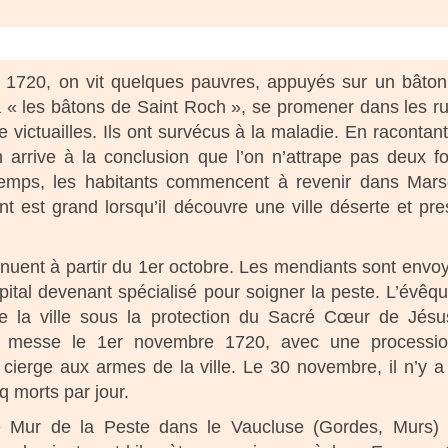
 1720, on vit quelques pauvres, appuyés sur un bâto
 « les bâtons de Saint Roch », se promener dans les r
 victuailles. Ils ont survécus à la maladie. En racontant
 arrive à la conclusion que l’on n’attrape pas deux fo
temps, les habitants commencent à revenir dans Marse
t est grand lorsqu’il découvre une ville déserte et pr
nuent à partir du 1er octobre. Les mendiants sont envo
hôpital devenant spécialisé pour soigner la peste. L’évêq
e la ville sous la protection du Sacré Cœur de Jés
e messe le 1er novembre 1720, avec une processio
n cierge aux armes de la ville. Le 30 novembre, il n’y a
q morts par jour.
 le Mur de la Peste dans le Vaucluse (Gordes, Murs)