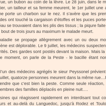
rue, un bubon au coin de la lèvre. Le 28 juin, dans le
ier, un tailleur et sa femme meurent, le 1er juillet une 
e porte un charbon sur le nez. Il s’avère que les pre
des ont touché la cargaison d’étoffes et les puces port
éau se trouvaient dans les plis des tissus ; la piqure fa
u bout de trois jours au maximum le malade meurt.
aladie se propage allègrement avec un ou deux mort
iène est déplorable. Le 9 juillet, les médecins suspecten
torités. Des gardes sont postés devant la maison. Mais la
e moment, on parle de la Peste - le bacille étant n
 l’un des médecins agrégés le sieur Peyssonel prévient l
juillet, quatorze personnes meurent dans la même rue…la
rendre que c’est bien la peste. Comme seule réaction,
membres des familles déplacés en pleine nuit….
isines qui réagissent rapidement en interdisant tout
tours et au-delà du Languedoc, jusqu’à Rodez et Tou