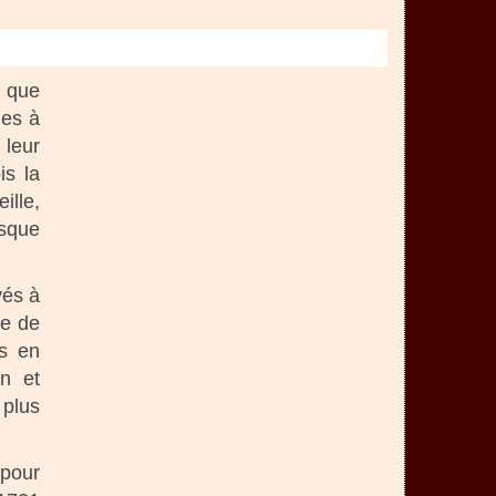
n que
ues à
 leur
is la
ille,
esque
yés à
ue de
us en
n et
 plus
 pour