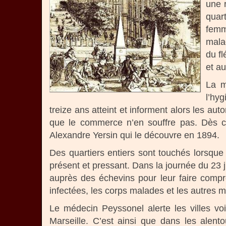
une 
quart
femm
mala
du fl
et a
La m
l’hyg
treize ans atteint et informent alors les au
que le commerce n’en souffre pas. Dès c
Alexandre Yersin qui le découvre en 1894.
Des quartiers entiers sont touchés lorsque
présent et pressant. Dans la journée du 23 
auprès des échevins pour leur faire comp
infectées, les corps malades et les autres 
Le médecin Peyssonel alerte les villes vo
Marseille. C’est ainsi que dans les alen