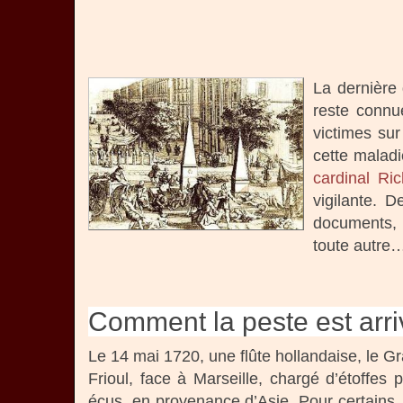
La dernière
reste conn
victimes su
cette maladie
cardinal Ric
vigilante. D
documents, l
toute autre
Comment la peste est arri
Le 14 mai 1720, une flûte hollandaise, le Gr
Frioul, face à Marseille, chargé d’étoffes
écus, en provenance d’Asie. Pour certains, l