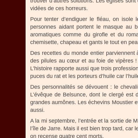
trouver d’autres solutions. Les églises son
vidées de ces horreurs.
Pour tenter d’endiguer le fléau, on isole
personnes aidant portent le masque au b
aromatiques comme du girofle et du romar
chemisette, chapeau et gants le tout en pea
Des recettes du monde entier parviennent à
des pilules au cœur et au foie de vipères 
L’histoire rapporte aussi que trois professi
puces du rat et les porteurs d’huile car l’hui
Des personnalités se dévouent : le chevali
L’évêque de Belsunce, dont le clergé est 
grandes aumônes. Les échevins Moustier et Es
aussi.
A la mi septembre, l’entrée et la sortie de Ma
l’île de Jarre. Mais il est bien trop tard, c
on recense quatre cent morts.