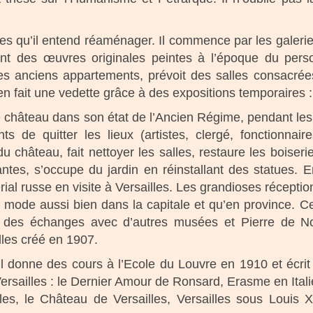
es qu’il entend réaménager. Il commence par les galeries
nt des œuvres originales peintes à l’époque du pers
es anciens appartements, prévoit des salles consacrées
en fait une vedette grâce à des expositions temporaires 
e château dans son état de l’Ancien Régime, pendant le
s de quitter les lieux (artistes, clergé, fonctionnai
u château, fait nettoyer les salles, restaure les boiseri
ntes, s’occupe du jardin en réinstallant des statues. En
 russe en visite à Versailles. Les grandioses réceptions
la mode aussi bien dans la capitale et qu’en province. C
 des échanges avec d’autres musées et Pierre de Nol
lles créé en 1907.
il donne des cours à l’Ecole du Louvre en 1910 et écrit
ersailles : le Dernier Amour de Ronsard, Erasme en Ital
lles, le Château de Versailles, Versailles sous Lou