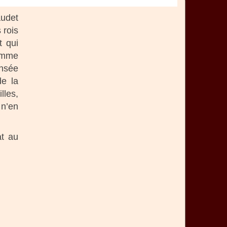
audet
 rois
t qui
homme
ensée
de la
lles,
 n’en
at au