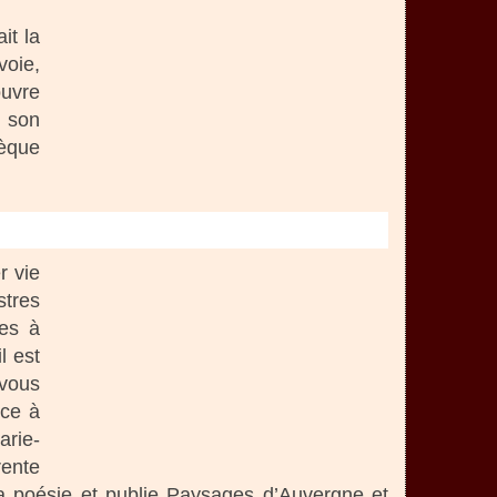
it la
voie,
ouvre
t son
hèque
r vie
stres
ées à
l est
 vous
nce à
arie-
rente
la poésie et publie Paysages d’Auvergne et