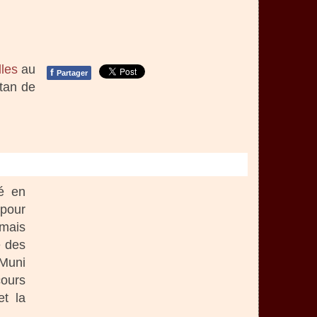
lles
au
f
Partager
ltan de
né en
pour
 mais
e des
 Muni
cours
et la