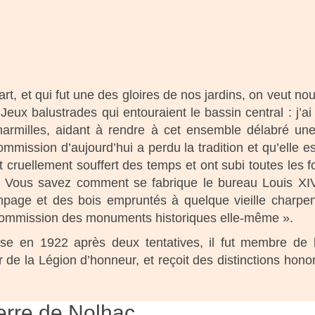
, et qui fut une des gloires de nos jardins, on veut nou
s Jeux balustrades qui entouraient le bassin central : j’
 charmilles, aidant à rendre à cet ensemble délabré un
mission d’aujourd’hui a perdu la tradition et qu’elle e
cruellement souffert des temps et ont subi toutes les fo
e. Vous savez comment se fabrique le bureau Louis X
mpage et des bois empruntés à quelque vieille charpen
la Commission des monuments historiques elle-même ».
se en 1922 après deux tentatives, il fut membre de 
de la Légion d’honneur, et reçoit des distinctions honor
rre de Nolhac