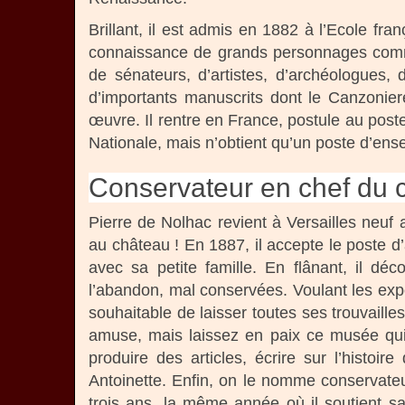
Brillant, il est admis en 1882 à l’Ecole fra
connaissance de grands personnages comme
de sénateurs, d’artistes, d’archéologues, 
d’importants manuscrits dont le Canzonie
œuvre. Il rentre en France, postule au post
Nationale, mais n’obtient qu’un poste d’ens
Conservateur en chef du c
Pierre de Nolhac revient à Versailles neuf
au château ! En 1887, il accepte le poste d’a
avec sa petite famille. En flânant, il dé
l’abandon, mal conservées. Voulant les expo
souhaitable de laisser toutes ses trouvailles
amuse, mais laissez en paix ce musée qui 
produire des articles, écrire sur l’histo
Antoinette. Enfin, on le nomme conservateu
trois ans, la même année où il soutient s