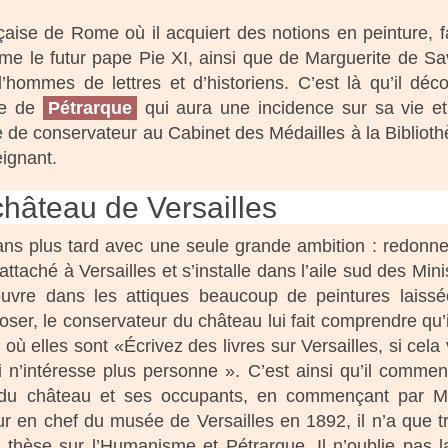
nçaise de Rome où il acquiert des notions en peinture, fa
 le futur pape Pie XI, ainsi que de Marguerite de Sa
d’hommes de lettres et d’historiens. C’est là qu’il déc
re de
Pétrarque
qui aura une incidence sur sa vie e
e de conservateur au Cabinet des Médailles à la Bibliot
eignant.
hâteau de Versailles
 ans plus tard avec une seule grande ambition : redonne
ttaché à Versailles et s’installe dans l’aile sud des Mini
couvre dans les attiques beaucoup de peintures laiss
ser, le conservateur du château lui fait comprendre qu’i
 où elles sont «Écrivez des livres sur Versailles, si cela
n’intéresse plus personne ». C’est ainsi qu’il comme
ire du château et ses occupants, en commençant par M
r en chef du musée de Versailles en 1892, il n’a que t
a thèse sur l’Humanisme et Pétrarque. Il n’oublie pas 