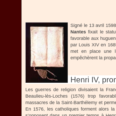
Signé le 13 avril 1598
Nantes
fixait le sta
favorable aux huguenots
par Louis XIV en 1685
met en place une lé
empêchèrent la propa
Henri IV, pr
Les guerres de religion divisaient la Fra
Beaulieu-lès-Loches (1576) trop favorabl
massacres de la Saint-Barthélemy et permet
En 1576, les catholiques forment alors la
s’opposent dans un premier temps à Henri 