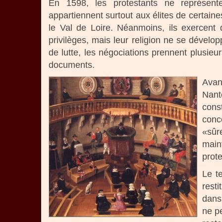
En 1598, les protestants ne représenten
appartiennent surtout aux élites de certai
le Val de Loire. Néanmoins, ils exercent d
privilèges, mais leur religion ne se dével
de lutte, les négociations prennent plusieu
documents.
Avan
Nant
cons
conc
«sûr
main
prote
Le t
rest
dans 
ne pe