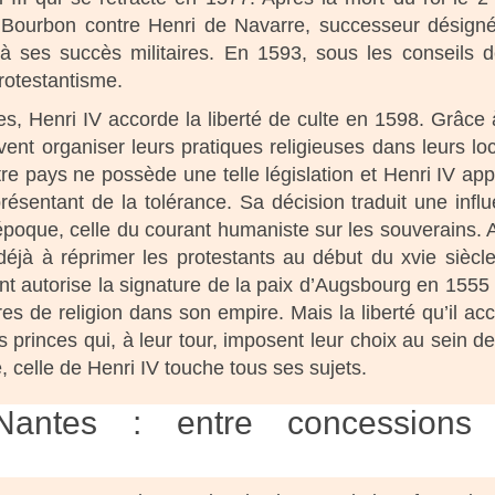
e Bourbon contre Henri de Navarre, successeur désign
 à ses succès militaires. En 1593, sous les conseils 
protestantisme.
es, Henri IV accorde la liberté de culte en 1598. Grâce à
vent organiser leurs pratiques religieuses dans leurs lo
e pays ne possède une telle législation et Henri IV app
ésentant de la tolérance. Sa décision traduit une infl
époque, celle du courant humaniste sur les souverains. A
déjà à réprimer les protestants au début du xvie siècl
t autorise la signature de la paix d’Augsbourg en 1555
res de religion dans son empire. Mais la liberté qu’il ac
 princes qui, à leur tour, imposent leur choix au sein de
re, celle de Henri IV touche tous ses sujets.
antes : entre concessions