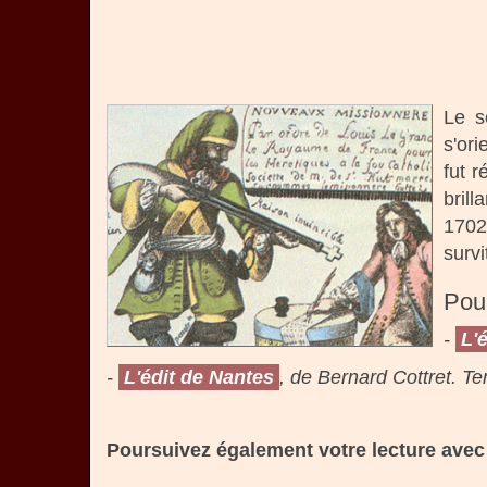
Le s
s'or
fut 
bril
1702
survi
Pour
-
L'
-
L'édit de Nantes
, de Bernard Cottret. T
Poursuivez également votre lecture avec 