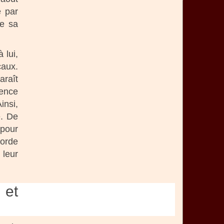
é par
de sa
 lui,
caux.
araît
uence
insi,
e. De
 pour
corde
 leur
 et