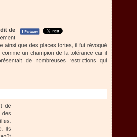
dit de
f
Partager
vement
ile ainsi que des places fortes, il fut révoqué
rs comme un champion de la tolérance car il
ésentait de nombreuses restrictions qui
it de
s des
lles.
. Ils
 août