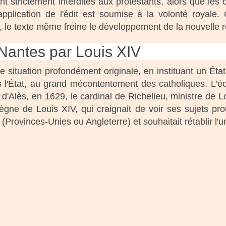
nt strictement interdites aux protestants, alors que les
’application de l'édit est soumise à la volonté royale. 
i, le texte même freine le développement de la nouvelle r
 Nantes par Louis XIV
e situation profondément originale, en instituant un État 
s l'État, au grand mécontentement des catholiques. L'é
e d'Alès, en 1629, le cardinal de Richelieu, ministre de L
ègne de Louis XIV, qui craignait de voir ses sujets pro
(Provinces-Unies ou Angleterre) et souhaitait rétablir l'u