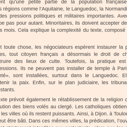
t qu’une petite partie de la population française
nes régions comme l’Aquitaine, le Languedoc, la Normand
es pressions politiques et militaires importantes. Ave
oppe pas pour autant. Minoritaires, ils doivent accepte
rs mois. Cela explique la complexité du texte, composé 
t toute chose, les négociateurs espèrent instaurer la p
es, tout citoyen français a désormais le droit de c
truire des lieux de culte. Toutefois, la pratique est
essions. Ils ne peuvent pas installer de temple à Pari
eté», sont installées, surtout dans le Languedoc. El
tenir la paix. Enfin, sur le plan judiciaire, les trib
stants.
exte prévoit également le rétablissement de la religion 
itution des biens volés au clergé. Les catholiques obt
les villes où ils restent puissants. Ainsi, à Dijon. à T
ut être bâti. Dans ces mêmes villes, la prédication, l’ou