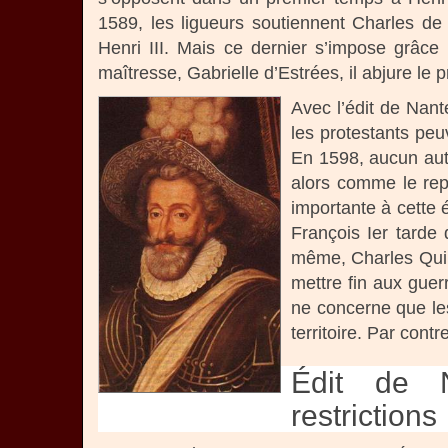
1589, les ligueurs soutiennent Charles d
Henri III. Mais ce dernier s’impose grâce
maîtresse, Gabrielle d’Estrées, il abjure le 
Avec l’édit de Nant
les protestants peu
En 1598, aucun autr
alors comme le repr
importante à cette 
François Ier tarde 
même, Charles Quin
mettre fin aux guer
ne concerne que les
territoire. Par cont
Édit de N
restrictions