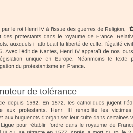
 par le roi Henri IV à l'issue des guerres de Religion, l’
É
tut des protestants dans le royaume de France. Relati
, auxquels il attribuait la liberté de culte, l'égalité civ
. Avec l'édit de Nantes, Henri IV apparaît de nos jou
gislation unique en Europe. Néanmoins le texte pr
gation du protestantisme en France.
omoteur de tolérance
nce depuis 1562. En 1572, les catholiques jugent l’éd
e aux protestants. Henri III réhabilite les victime
 aux huguenots d’organiser leur culte dans certaines vi
 Ligue pour rétablir l’ordre dans le royaume de France
III qui se rétracte en 1577. Après la mort du roi le 2