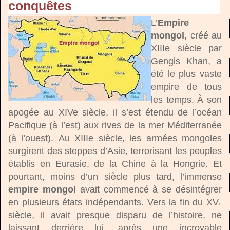
conquêtes
L’
Empire
mongol
, créé au
XIIIe siècle par
Gengis Khan, a
été le plus vaste
empire de tous
les temps. À son
apogée au XIVe siècle, il s’est étendu de l’océan
Pacifique (à l’est) aux rives de la mer Méditerranée
(à l’ouest). Au XIIIe siècle, les armées mongoles
surgirent des steppes d’Asie, terrorisant les peuples
établis en Eurasie, de la Chine à la Hongrie. Et
pourtant, moins d’un siècle plus tard, l’immense
empire mongol
avait commencé à se désintégrer
en plusieurs états indépendants. Vers la fin du XV
e
siècle, il avait presque disparu de l’histoire, ne
laissant derrière lui, après une incroyable