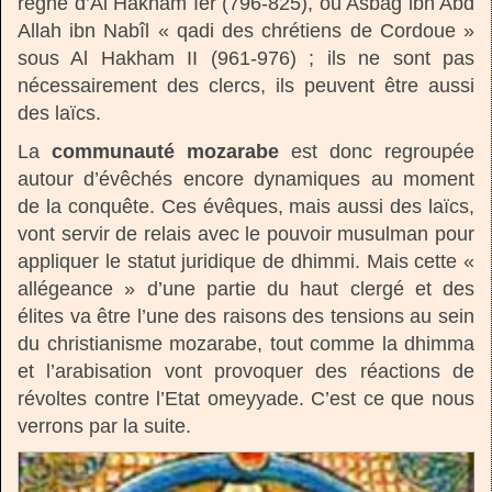
règne d’Al Hakham Ier (796-825), ou Asbag ibn Abd
Allah ibn Nabîl « qadi des chrétiens de Cordoue »
sous Al Hakham II (961-976) ; ils ne sont pas
nécessairement des clercs, ils peuvent être aussi
des laïcs.
La
communauté mozarabe
est donc regroupée
autour d’évêchés encore dynamiques au moment
de la conquête. Ces évêques, mais aussi des laïcs,
vont servir de relais avec le pouvoir musulman pour
appliquer le statut juridique de dhimmi. Mais cette «
allégeance » d’une partie du haut clergé et des
élites va être l’une des raisons des tensions au sein
du christianisme mozarabe, tout comme la dhimma
et l’arabisation vont provoquer des réactions de
révoltes contre l’Etat omeyyade. C’est ce que nous
verrons par la suite.