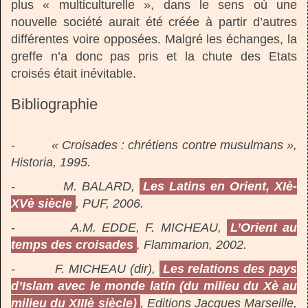
plus « multiculturelle », dans le sens où une
nouvelle société aurait été créée à partir d’autres
différentes voire opposées. Malgré les échanges, la
greffe n’a donc pas pris et la chute des Etats
croisés était inévitable.
Bibliographie
- « Croisades : chrétiens contre musulmans »,
Historia, 1995.
- M. BALARD,
Les Latins en Orient, XIè-
XVè siècle
, PUF, 2006.
- A.M. EDDE, F. MICHEAU,
L’Orient au
temps des croisades
, Flammarion, 2002.
- F. MICHEAU (dir),
Les relations des pays
d’Islam avec le monde latin (du milieu du Xè au
milieu du XIIIè siècle)
, Editions Jacques Marseille,