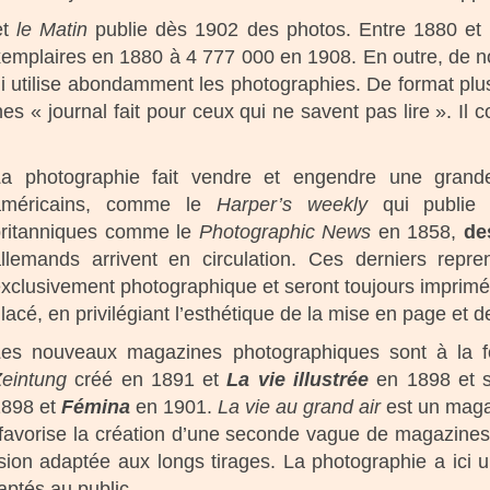
et
le Matin
publie dès 1902 des photos. Entre 1880 et 
mplaires en 1880 à 4 777 000 en 1908. En outre, de nou
ui utilise abondamment les photographies.
De format plus
es « journal fait pour ceux qui ne savent pas lire ». Il 
La photographie fait vendre et engendre une grand
américains, comme le
Harper’s weekly
qui publie 
britanniques comme le
Photographic News
en 1858,
de
llemands arrivent en circulation. Ces derniers repren
xclusivement photographique et seront toujours imprim
lacé, en privilégiant l’esthétique de la mise en page et de 
Les nouveaux magazines photographiques sont à la 
Zeintung
créé en 1891 et
La vie illustrée
en 1898 et 
1898 et
Fémina
en 1901.
La vie au grand air
est un magaz
ve, favorise la création d’une seconde vague de magazin
ssion adaptée aux longs tirages. La photographie a ic
aptés au public.