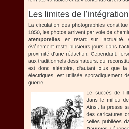
Les limites de l’intégrati
La circulation des photographies constitue
1850, les photos arrivent par voie de chemin
atemporelles
, en retard sur l’actualité. P
événement reste plusieurs jours dans l’act
proximité d’une rédaction. Cependant, lors
aux traditionnels dessinateurs, qui reconsti
est donc aléatoire, d’autant plus que l
électriques, est utilisée sporadiquement 
guerre.
Le succès de l’i
dans le milieu d
Ainsi, la presse s
des caricatures o
celles publiées 
Daumier
dénonce 