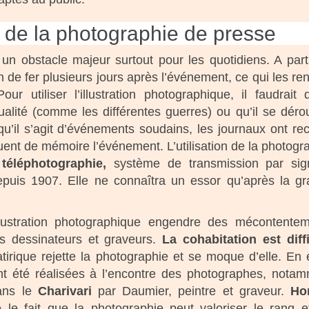
on de la photographie de presse
 un obstacle majeur surtout pour les quotidiens. A part
 de fer plusieurs jours après l’événement, ce qui les re
our utiliser l’illustration photographique, il faudrait 
ualité (comme les différentes guerres) ou qu’il se déro
qu’il s’agit d’événements soudains, les journaux ont re
tuent de mémoire l’événement. L’utilisation de la photogr
a
téléphotographie,
système de transmission par sig
depuis 1907. Elle ne connaîtra un essor qu’après la g
llustration photographique engendre des mécontente
es dessinateurs et graveurs.
La cohabitation est diffi
atirique rejette la photographie et se moque d’elle. En e
nt été réalisées à l’encontre des photographes, nota
dans le
Charivari
par Daumier, peintre et graveur.
Ho
le fait que la photographie peut valoriser le rang e