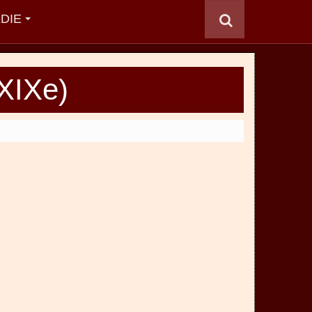
DIE
(XIXe)