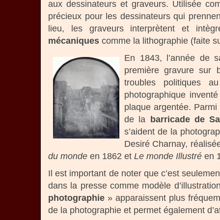
aux dessinateurs et graveurs. Utilisée 
précieux pour les dessinateurs qui prenne
lieu, les graveurs interprètent et intè
mécaniques
comme la lithographie (faite sur
En 1843, l’année de s
première gravure sur b
troubles politiques 
photographique inventé
plaque argentée. Parmi l
de la
barricade de Sa
s’aident de la photograp
Desiré Charnay, réalisé
du monde
en 1862 et
Le monde Illustré
en 
Il est important de noter que c’est seuleme
dans la presse comme modèle d’illustration
photographie
» apparaissent plus fréquemm
de la photographie et permet également d’att