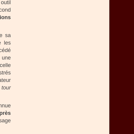
outil
econd
ions
ie sa
e les
cédé
r une
celle
strés
ateur
 tour
onnue
près
usage