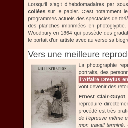
Lorsqu’il s’agit d’hebdomadaires par sous
collées
sur le papier. C’est notamment le
programmes actuels des spectacles de théâ
des planches imprimées en photoglyptie.
Woodbury en 1864 qui possède des gradati
le portait d'un artiste avec au verso sa biog
Vers une meilleure reprodu
La photographie rep
portraits, des perso
l’Affaire Dreyfus e
vont devenir des retou
Ernest Clair-Guyot
,
reproduire directemen
procédé est très prat
de l’épreuve même e
mon travail terminé,