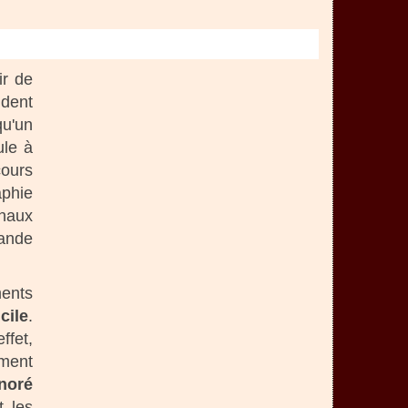
ir de
ndent
qu'un
ule à
cours
aphie
naux
rande
ments
cile
.
ffet,
mment
noré
t les