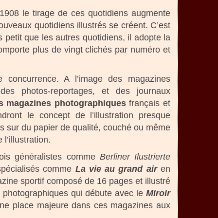
1908 le tirage de ces quotidiens augmente
veaux quotidiens illustrés se créent. C’est
 petit que les autres quotidiens, il adopte la
comporte plus de vingt clichés par numéro et
e concurrence. A l’image des magazines
des photos-reportages, et des journaux
s magazines photographiques
français et
dront le concept de l’illustration presque
és sur du papier de qualité, couché ou même
l’illustration.
fois généralistes comme
Berliner Ilustrierte
spécialisés comme
La vie au grand air
en
ine sportif composé de 16 pages et illustré
es photographiques qui débute avec le
Miroir
i une place majeure dans ces magazines aux