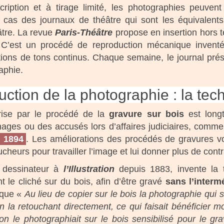
cription et à tirage limité, les photographies peuvent
 cas des journaux de théâtre qui sont les équivalent
tre. La revue
Paris-Théâtre
propose en insertion hors t
 C’est un procédé de reproduction mécanique invent
ons de tons continus. Chaque semaine, le journal pré
raphie.
ction de la photographie : la tech
rise par le procédé de la
gravure sur bois
est longt
nnages ou des accusés lors d’affaires judiciaires, com
n 1894
. Les améliorations des procédés de gravures v
cheurs pour travailler l’image et lui donner plus de contr
 dessinateur à
l’Illustration
depuis 1883, invente la t
t le cliché sur du bois, afin d’être gravé
sans l’interm
ique «
Au lieu de
copier
sur le bois la photographie qui 
n la retouchant
directement
, ce qui faisait bénéficier m
 on le photographiait sur le bois sensibilisé pour le 