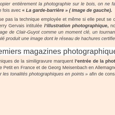
opier entièrement la photographie sur le bois, on ne fai
re fois avec
«
La garde-barrière » ( Image de gauche).
e pas la technique employée et même si elle peut se co
rry Gervais intitulée
l’illustration photographique
,
no
age de Clair-Guyot comme un moment clé, un tournant 
ulé produit une image dont le réseau de hachures certifi
premiers magazines photographiqu
niques de la similigravure marquent
l’entrée de la ph
ume Petit en France et de Georg Meisenbach en Allemagne.
er les tonalités photographiques en points »
afin de cons