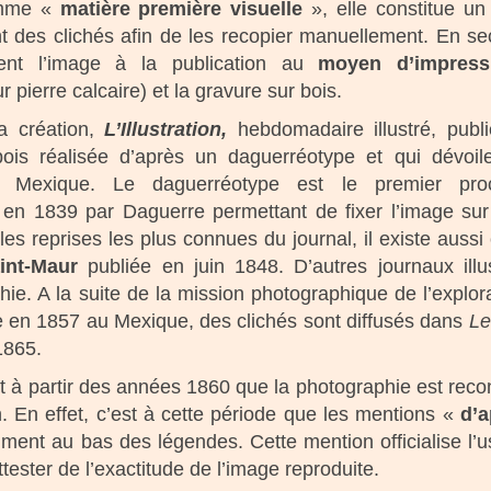
comme «
matière première visuelle
», elle constitue un 
nt des clichés afin de les recopier manuellement. En s
grent l’image à la publication au
moyen d’impress
 pierre calcaire) et la gravure sur bois.
a création,
L’Illustration,
hebdomadaire illustré, publ
ois réalisée d’après un daguerréotype et qui dévoil
au Mexique. Le daguerréotype est le premier pro
 en 1839 par Daguerre permettant de fixer l’image su
es reprises les plus connues du journal, il existe aussi 
int-Maur
publiée en juin 1848. D’autres journaux illu
hie. A la suite de la mission photographique de l’explor
e en 1857 au Mexique, des clichés sont diffusés dans
Le
1865.
nt à partir des années 1860 que la photographie est rec
. En effet, c’est à cette période que les mentions «
d’a
ent au bas des légendes. Cette mention officialise l’
ester de l’exactitude de l’image reproduite.