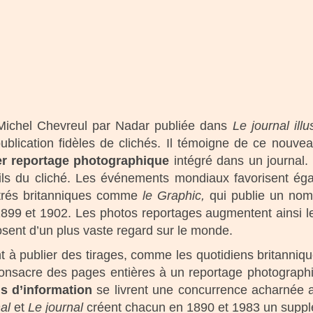
Michel Chevreul par Nadar publiée dans
Le journal illu
blication fidèles de clichés. Il témoigne de ce nouveau 
r reportage photographique
intégré dans un journal.
ails du cliché. Les événements mondiaux favorisent éga
strés britanniques comme
le Graphic,
qui
publie un nomb
1899 et 1902. Les photos reportages augmentent ainsi 
sent d’un plus vaste regard sur le monde.
 à publier des tirages, comme les quotidiens britanniq
onsacre des pages entières à un reportage photographi
s d’information
se livrent une concurrence acharnée au
nal
et
Le journal
créent chacun en 1890 et 1983 un supplé