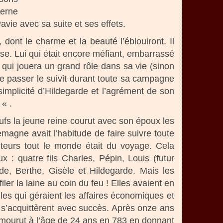
terne
avie avec sa suite et ses effets.
, dont le charme et la beauté l’éblouiront. Il
use. Lui qui était encore méfiant, embarrassé
qui jouera un grand rôle dans sa vie (sinon
se passer le suivit durant toute sa campagne
implicité d’Hildegarde et l’agrément de son
 « .
fs la jeune reine courut avec son époux les
magne avait l’habitude de faire suivre toute
teurs tout le monde était du voyage. Cela
: quatre fils Charles, Pépin, Louis (futur
ude, Berthe, Gisèle et Hildegarde. Mais les
r la laine au coin du feu ! Elles avaient en
lles qui géraient les affaires économiques et
 s’acquittèrent avec succès. Après onze ans
 mourut à l’âge de 24 ans en 783 en donnant