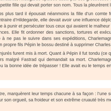
petite fille qui devait porter son nom. Tous la pleurèrent
 plus tard il épousait néanmoins la fille d’un comte fr
traire d’Hildegarde, elle devait avoir une influence dép
e à punir et persécuter tous ceux qui avaient le malheur d
es. Elle fit ordonner des sanctions, tortures et exécu
ule à ne pas le suivre dans ses expéditions, Charlema
propre fils Pépin le bossu destiné à supprimer Charles 
urés furent mis à mort. Quant à Pépin il fut tondu (ce qu
rs malgré Fastrad qui demandait sa mort. Charlemagne
 la bonne idée de trépasser ! Elle avait eu le temps en d
tre, marquèrent leur temps chacune à sa façon : l’une s
our son orgueil, sa froideur et son extrême cruauté très 