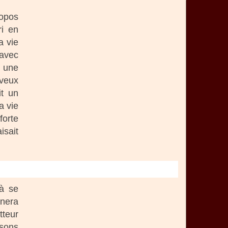
propos
ri en
a vie
 avec
 une
eveux
it un
a vie
forte
isait
 à se
nnera
tteur
isons