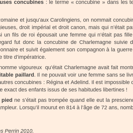
uses concubines
: le terme « concubine » dans les tex
 Romaine et jusqu’aux Carolingiens, on nommait concubi
ligieuses, droit impérial et droit canon, mais qui n’était 
 si un fils de roi épousait une femme qui n’était pas fil
gard fut donc la concubine de Charlemagne suivie de
ionnaire et suivit également son compagnon à la guerre 
e titre d’impératrice.
 homme vigoureux qu’était Charlemagne avait fait montre
itable paillard
. Il ne pouvait voir une femme sans se liv
utres concubines : Régina et Adelind. Il est impossible 
e exact des enfants issus de ses habitudes libertines !
 pied
ne s’était pas trompée quand elle eut la prescienc
 ampleur. Lorsqu’il mourut en 814 à l’âge de 72 ans, nom
s Perrin 2010.