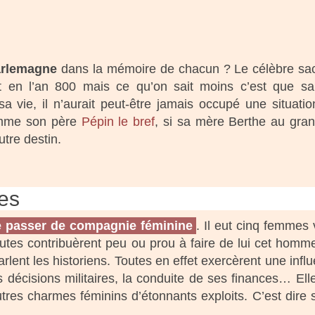
rlemagne
dans la mémoire de chacun ? Le célèbre sac
nt en l’an 800 mais ce qu’on sait moins c’est que sa
 vie, il n’aurait peut-être jamais occupé une situation
omme son père
Pépin le bref
, si sa mère Berthe au gra
utre destin.
es
e passer de
compagnie féminine
. Il eut cinq femmes 
toutes contribuèrent peu ou prou à faire de lui cet homme
rlent les historiens. Toutes en effet exercèrent une infl
 décisions militaires, la conduite de ses finances… Elle
utres charmes féminins d’étonnants exploits. C’est dire s