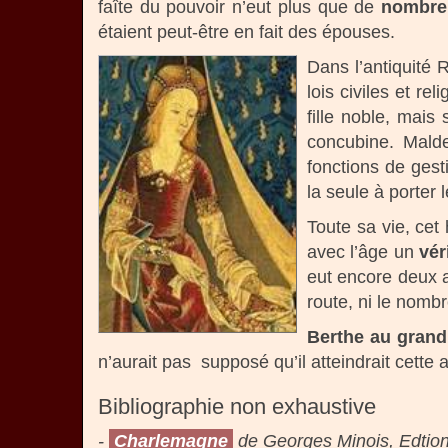
faîte du pouvoir n’eut plus que de
nombre
étaient peut-être en fait des épouses.
Dans l’antiquité
lois civiles et re
fille noble, mais
concubine. Malde
fonctions de gest
la seule à porter l
Toute sa vie, cet
avec l’âge un
vér
eut encore deux a
route, ni le nombr
Berthe au grand
n’aurait pas supposé qu’il atteindrait cette
Bibliographie non exhaustive
-
Charlemagne
de Georges Minois, Edtion