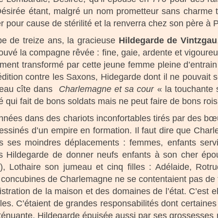
, Désirée étant, malgré un nom prometteur sans charme 
 pour cause de stérilité et la renverra chez son père à P
be de treize ans, la gracieuse
Hildegarde de Vintzgau
rouvé la compagne rêvée : fine, gaie, ardente et vigoure
ment transformé par cette jeune femme pleine d’entrain 
dition contre les Saxons, Hidegarde dont il ne pouvait 
reau cîte dans
Charlemagne et sa cour
« la touchante s
qui fait de bons soldats mais ne peut faire de bons rois
nées dans des chariots inconfortables tirés par des bœu
ssinés d’un empire en formation. Il faut dire que Charle
ns ses moindres déplacements : femmes, enfants servi
Hildegarde de donner neufs enfants à son cher époux 
), Lothaire son jumeau et cinq filles : Adélaide, Rotr
 concubines de Charlemagne ne se contentaient pas de file
stration de la maison et des domaines de l’état. C’est e
es. C’étaient de grandes responsabilités dont certaines
xténuante, Hildegarde épuisée aussi par ses grossesses