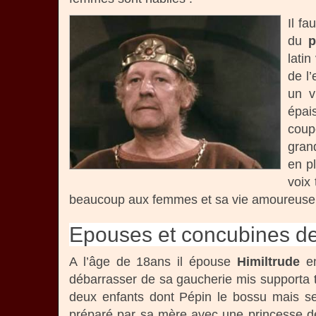
Il fa
du
p
latin
de l
un v
épai
coup
grand
en pl
voix 
beaucoup aux femmes et sa vie amoureuse aur
Epouses et concubines d
A l’âge de 18ans il épouse
Himiltrude
en
débarrasser de sa gaucherie mis supporta t
deux enfants dont Pépin le bossu mais se
préparé par sa mère avec une princesse de