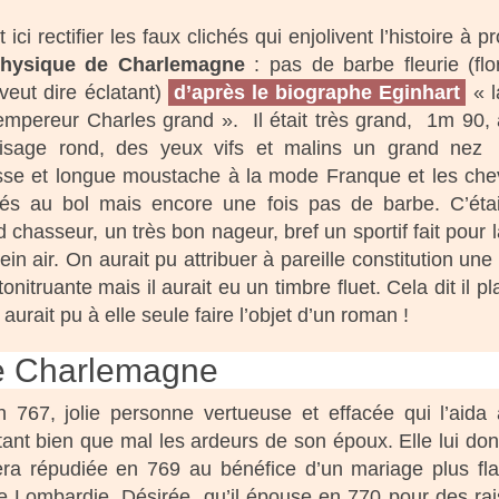
ut ici rectifier les faux clichés qui enjolivent l’histoire à 
hysique de Charlemagne
: pas de barbe fleurie (flo
 veut dire éclatant)
d’après le biographe Eginhart
« l
’empereur Charles grand ». Il était très grand, 1m 90,
isage rond, des yeux vifs et malins un grand nez
sse et longue moustache à la mode Franque et les ch
és au bol mais encore une fois pas de barbe. C’éta
 chasseur, un très bon nageur, bref un sportif fait pour l
ein air. On aurait pu attribuer à pareille constitution une 
tonitruante mais il aurait eu un timbre fluet. Cela dit il pla
ait pu à elle seule faire l’objet d’un roman !
e Charlemagne
 767, jolie personne vertueuse et effacée qui l’aida
ant bien que mal les ardeurs de son époux. Elle lui do
ra répudiée en 769 au bénéfice d’un mariage plus fla
 Lombardie, Désirée, qu’il épouse en 770 pour des ra