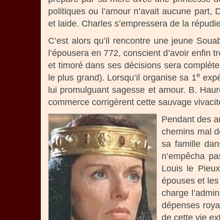
politiques ou l’amour n’avait aucune part
et laide. Charles s’empressera de la répudier
C’est alors qu’il rencontre une jeune Soua
l’épousera en 772, conscient d’avoir enfin t
et timoré dans ses décisions sera complète
e
le plus grand). Lorsqu’il organise sa 1
expé
lui promulguant sagesse et amour. B. Hau
commerce corrigèrent cette sauvage vivacité 
Pendant des an
chemins mal de
sa famille da
n’empêcha pas 
Louis le Pieux
épouses et les
charge l’admini
dépenses royal
de cette vie e