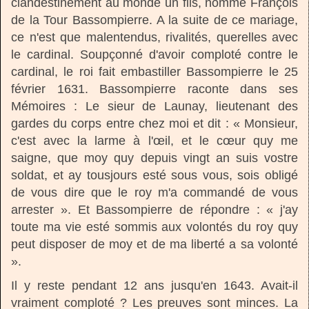
clandestinement au monde un fils, nommé François
de la Tour Bassompierre. A la suite de ce mariage,
ce n'est que malentendus, rivalités, querelles avec
le cardinal. Soupçonné d'avoir comploté contre le
cardinal, le roi fait embastiller Bassompierre le 25
février 1631. Bassompierre raconte dans ses
Mémoires : Le sieur de Launay, lieutenant des
gardes du corps entre chez moi et dit : « Monsieur,
c'est avec la larme à l'œil, et le cœur quy me
saigne, que moy quy depuis vingt an suis vostre
soldat, et ay tousjours esté sous vous, sois obligé
de vous dire que le roy m'a commandé de vous
arrester ». Et Bassompierre de répondre : « j'ay
toute ma vie esté sommis aux volontés du roy quy
peut disposer de moy et de ma liberté a sa volonté
».
Il y reste pendant 12 ans jusqu'en 1643. Avait-il
vraiment comploté ? Les preuves sont minces. La