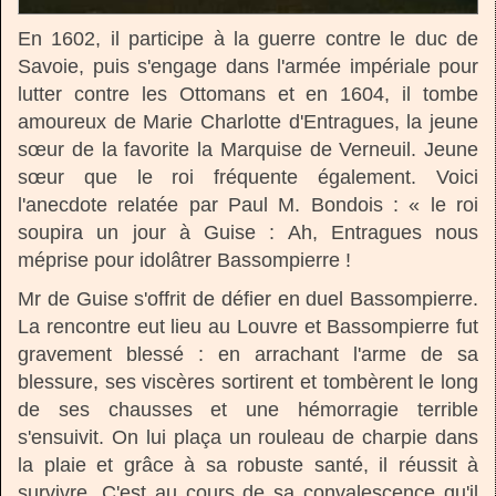
En 1602, il participe à la guerre contre le duc de
Savoie, puis s'engage dans l'armée impériale pour
lutter contre les Ottomans et en 1604, il tombe
amoureux de Marie Charlotte d'Entragues, la jeune
sœur de la favorite la Marquise de Verneuil. Jeune
sœur que le roi fréquente également. Voici
l'anecdote relatée par Paul M. Bondois : « le roi
soupira un jour à Guise : Ah, Entragues nous
méprise pour idolâtrer Bassompierre !
Mr de Guise s'offrit de défier en duel Bassompierre.
La rencontre eut lieu au Louvre et Bassompierre fut
gravement blessé : en arrachant l'arme de sa
blessure, ses viscères sortirent et tombèrent le long
de ses chausses et une hémorragie terrible
s'ensuivit. On lui plaça un rouleau de charpie dans
la plaie et grâce à sa robuste santé, il réussit à
survivre. C'est au cours de sa convalescence qu'il