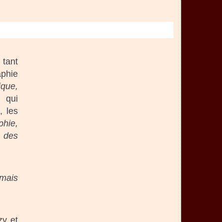
, tant
aphie
ique,
qui
, les
phie,
, des
amais
zy et