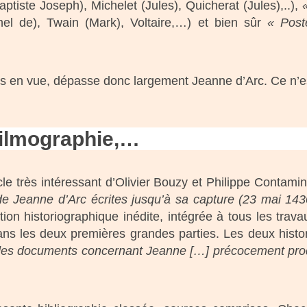
ptiste Joseph), Michelet (Jules), Quicherat (Jules),..),
hel de), Twain (Mark), Voltaire,…) et bien sûr
« Post
rs en vue, dépasse donc largement Jeanne d’Arc. Ce n’es
filmographie,…
icle très intéressant d’Olivier Bouzy et Philippe Contami
 de Jeanne d’Arc écrites jusqu’à sa capture (23 mai 143
ution historiographique inédite, intégrée à tous les trava
dans les deux premières grandes parties. Les deux histo
é des documents concernant Jeanne […] précocement pro