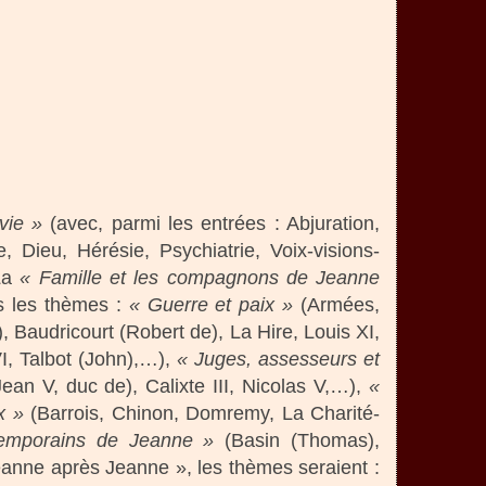
vie »
(avec, parmi les entrées : Abjuration,
 Dieu, Hérésie, Psychiatrie, Voix-visions-
 La
« Famille et les compagnons de Jeanne
s les thèmes :
« Guerre et paix »
(Armées,
, Baudricourt (Robert de), La Hire, Louis XI,
I, Talbot (John),…),
« Juges, assesseurs et
ean V, duc de), Calixte III, Nicolas V,…),
«
x »
(Barrois, Chinon, Domremy, La Charité-
emporains de Jeanne »
(Basin (Thomas),
eanne après Jeanne », les thèmes seraient :