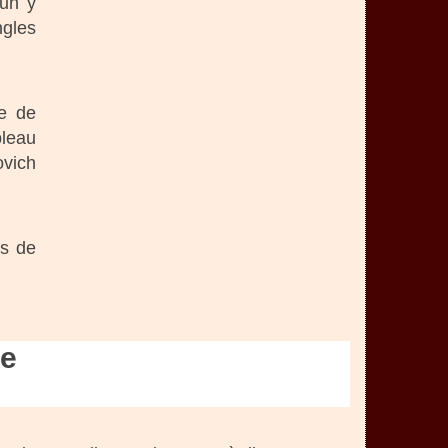
cun y
ngles
re de
bleau
ovich
us de
ne