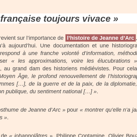
française toujours vivace »
revient sur l’importance de
l’histoire de
Jeanne d’Arc
’à aujourd’hui. Une documentation et une historiogr
respond à une franche volonté d’information, méthod
sser
« les approximations, voire les élucubrations »
, au grand dam des historiens médiévistes. Pour cela
 Moyen Âge, le profond renouvellement de l’historiogra
emmes […], de la guerre et de la paix, de la diplomatie
ion publique, du sentiment national […] »
.
 posthume de Jeanne d’Arc »
pour
« montrer qu’elle n’a j
s »
.
 de
« johannolâtres »
, Philippe Contamine, Olivier Bou