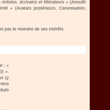
« Artistes, écrivains et littérateurs »
(Anouilh
érité »
(Avatars postérieurs, Canonisation,
t pas le moindre de ses intérêts.
ne :
«
0) »
.
ux (y
riens
duits