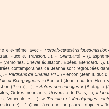
anne elle-même, avec
« Portrait-caractéristiques-mission-
rait, Pucelle, Trahison,…),
« Spiritualité »
(Blasphème,
 (Armoiries, Cheval-équitation, Epées, Etendard,…).
ntrées contemporaines de Jeanne sont regroupées dan
…),
« Partisans de Charles VII »
(Alençon (Jean II, duc d’)
lais et Bourguignons »
(Bedford (Jean, duc de), Henri V
chon (Pierre),…),
« Autres personnages »
(Bretagne (J
tes, Ordres mendiants, Université de Paris,…),
« Lieu
ims, Vaucouleurs,…),
« Témoins et témoignages cont
tine de),…). Quant à ce que l’on pourrait appeler « J