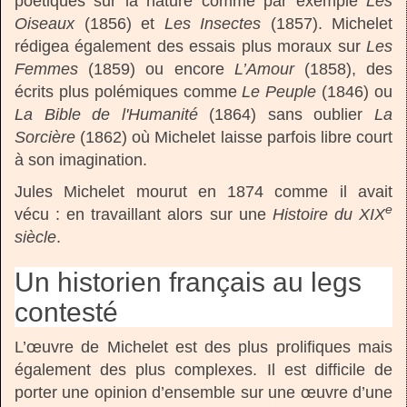
poétiques sur la nature comme par exemple
Les
Oiseaux
(1856) et
Les Insectes
(1857). Michelet
rédigea également des essais plus moraux sur
Les
Femmes
(1859) ou encore
L’Amour
(1858), des
écrits plus polémiques comme
Le Peuple
(1846) ou
La Bible
de l'Humanité
(1864) sans oublier
La
Sorcière
(1862) où Michelet laisse parfois libre court
à son imagination.
Jules Michelet mourut en 1874 comme il avait
e
vécu : en travaillant alors sur une
Histoire du XIX
siècle
.
Un historien français au legs
contesté
L’œuvre de Michelet est des plus prolifiques mais
également des plus complexes. Il est difficile de
porter une opinion d’ensemble sur une œuvre d’une