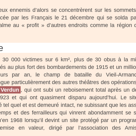
eux ennemis d’alors se concentrèrent sur les sommet
ncée par les Français le 21 décembre qui se solda p
lme au « profit » d’autres endroits comme la région 
e
 30 000 victimes sur 6 km², plus de 30 obus à la m
és au plus fort des bombardements de 1915 et un milli
teurs par an, le champ de bataille du Vieil-Arman
ngue particulièrement des autres théâtres des opérations
Verdun
, qui ont subi un reboisement total après un d
923 et qui ont quasiment disparu aujourd’hui. Le sit
é tel quel et est demeuré intact, ne subissant que les as
emps et des ferrailleurs qui vinrent abondamment se s
u’en 1968 lorsqu’il devint un site protégé par un prog
emise en valeur, dirigé par l’association des Ami