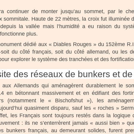
ra continuer de monter jusqu’au sommet, par le ch
oix sommitale. Haute de 22 mètres, la croix fut illuminée 
e depuis la vallée mais l’humidité a eu raison du sys
 fonctionne plus.
 monument dédié aux « Diables Rouges » du 152ème R.I
soit du côté français, soit du côté allemand, ou les d
pour explorer le système des tranchées et des fortificatio
isite des réseaux de bunkers et d
t aux Allemands qui aménagèrent durablement le so
14 en bétonnant massivement et en édifiant des forti
rs (notamment le « Bischofshut »), les aménagem
ujourd’hui quasiment disparu, sauf les « roches » Serm
et, les Français sont toujours restés dans la logique 
vement : ils ne s’enterrèrent jamais « aussi bien » qu
s bunkers français, au demeurant solides, furent pr