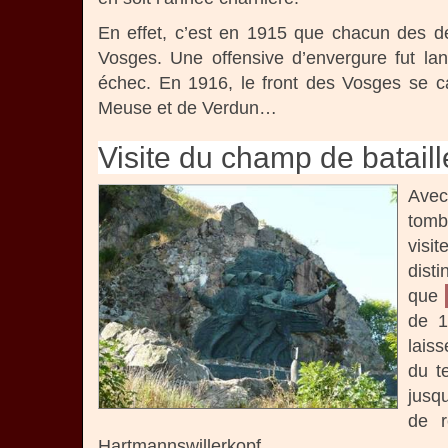
En effet, c’est en 1915 que chacun des d
Vosges. Une offensive d’envergure fut la
échec. En 1916, le front des Vosges se ca
Meuse et de Verdun…
Visite du champ de bataill
Avec
tomb
visi
disti
que
de 1
laiss
du t
jusq
de r
Hartmannswillerkopf.