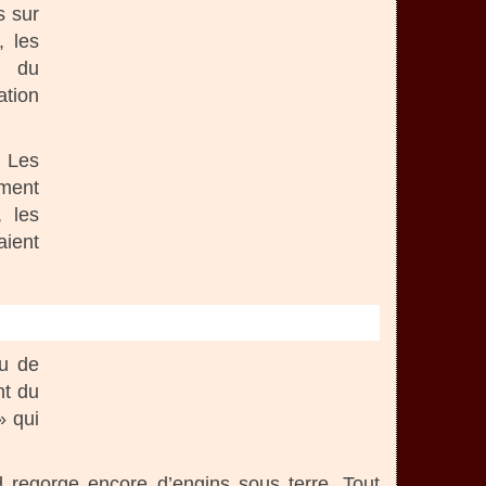
s sur
, les
s du
ation
. Les
ement
, les
aient
ou de
nt du
» qui
d regorge encore d’engins sous terre. Tout