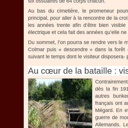
six ossuaires de 64 corps chacun.
Au bas du cimetière, le promeneur pour
principal, pour aller à la rencontre de la cr
les années trente afin d’être bien visibl
électrique et cela fait des années qu’elle ne
Du sommet, l’on pourra se rendre vers le
Colmar puis « descendre » dans la forêt -
suivant le temps dont le visiteur disposera- 
Au cœur de la bataille : v
Contrairemen
dès la fin 19
autres bunke
français ont a
Mégard. En eff
guerre de mou
Allemands. Le