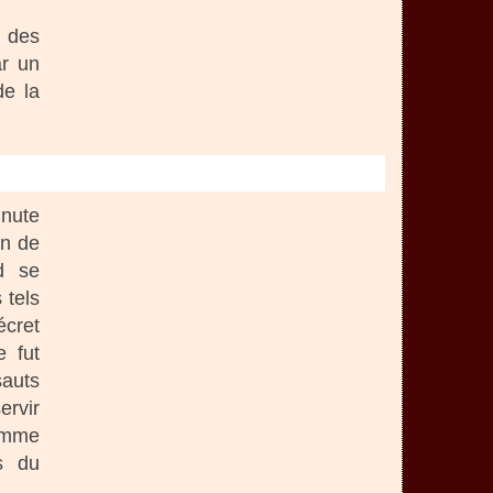
s des
ar un
de la
inute
on de
d se
 tels
écret
e fut
sauts
ervir
ramme
s du