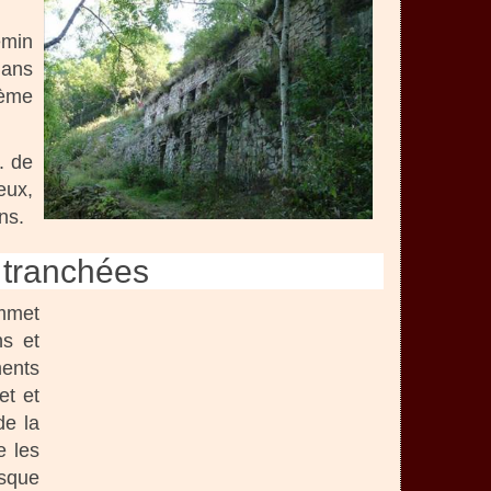
emin
dans
tème
. de
eux,
ns.
e tranchées
mmet
ns et
ents
et et
de la
e les
esque