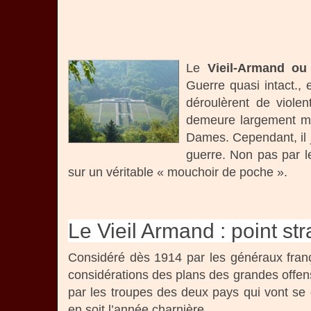
Le
Vieil-Armand o
Guerre quasi intact.,
déroulèrent de viole
demeure largement mé
Dames. Cependant, il j
guerre. Non pas par l
sur un véritable « mouchoir de poche ».
Le Vieil Armand : point st
Considéré dès 1914 par les généraux franç
considérations des plans des grandes offens
par les troupes des deux pays qui vont se
en soit l’année charnière.