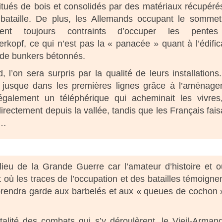
itués de bois et consolidés par des matériaux récupéré
ataille. De plus, les Allemands occupant le sommet
rent toujours contraints d’occuper les pente
rkopf, ce qui n’est pas la « panacée » quant à l’édific
 de bunkers bétonnés.
l’on sera surpris par la qualité de leurs installations
ité jusque dans les premières lignes grâce à l’aménag
 également un téléphérique qui acheminait les vivres
irectement depuis la vallée, tandis que les Français fais
s…
ieu de la Grande Guerre car l’amateur d’histoire et 
 où les traces de l’occupation et des batailles témoigne
n prendra garde aux barbelés et aux « queues de cochon 
alité des combats qui s’y déroulèrent, le Vieil-Arman