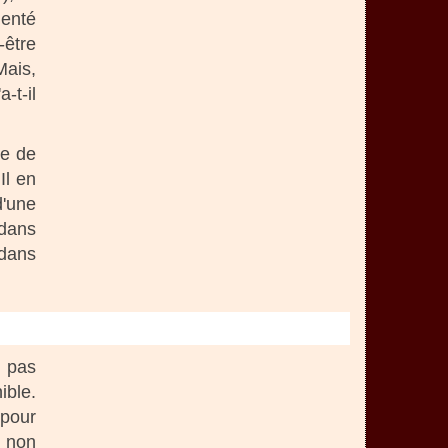
menté
-être
Mais,
-t-il
me de
Il en
d'une
 dans
 dans
t pas
ble.
 pour
, non