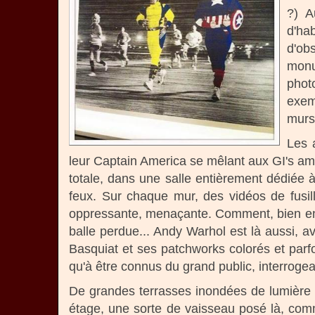
?) A
d'ha
d'ob
monu
phot
exem
murs
Les 
leur Captain America se mêlant aux GI's amé
totale, dans une salle entièrement dédiée à l
feux. Sur chaque mur, des vidéos de fusill
oppressante, menaçante. Comment, bien enten
balle perdue... Andy Warhol est là aussi, av
Basquiat et ses patchworks colorés et parfo
qu'à être connus du grand public, interrogean
De grandes terrasses inondées de lumière e
étage, une sorte de vaisseau posé là, com