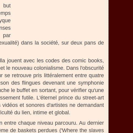
 but
emps
yque
enses
e par
xualité) dans la société, sur deux pans de
dilla jouent avec les codes des comic books,
et le nouveau colonialisme. Dans l'obscurité
ur se retrouve pris littéralement entre quatre
 le son des flingues devenant une symphonie
e le buffet en sortant, pour vérifier qu'une
sement futile. L'éternel prince du street-art
ns vidéos et sonores d'artistes ne demandant
ulté du lien, intime et global.
on entre chaque niveau parcouru. Au dernier
même de baskets perdues ('Where the slaves