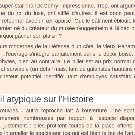
n super-star Franck Gehry impressionne. Trop, ont argu
ue du roi du luxe, ont sifflé d'autres. Il est donc peut
retourner avec un œil apaisé. Oui, le bâtiment éblouit. 
dernier-né du créateur du musée Guggenheim à Bilbao n'a
urquoi gâcher son plaisir ?
urs modernes de la Défense d'un côté, le vieux Pana
n : l'ouvrage s'intègre parfaitement dans le décor boisé. 
hytes, bien au contraire. Le billet est au prix normal 
 et serviable (un détail mais, tant de galeristes hautains
heteur potentiel identifié; tant d'employés satisfaits
l atypique sur l'Histoire
œuvres - autre reproche fait à l'ouverture - ne son
êmement nombreuses par rapport à l'espace disponi
, justement : elles profitent toutes de la place offerte
 interpeller le spectateur (ce qui est bien le but de l'art