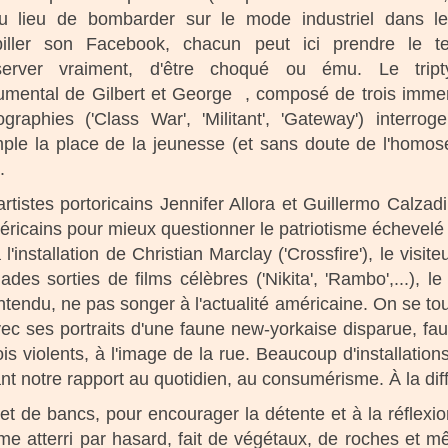
u lieu de bombarder sur le mode industriel dans le
biller son Facebook, chacun peut ici prendre le t
server vraiment, d'être choqué ou ému. Le tript
mental de Gilbert et George , composé de trois imm
ographies ('Class War', 'Militant', 'Gateway') interrog
ple la place de la jeunesse (et sans doute de l'homose
.
artistes portoricains Jennifer Allora et Guillermo Calza
ricains pour mieux questionner le patriotisme échevelé 
'installation de Christian Marclay ('Crossfire'), le visite
ades sorties de films célèbres ('Nikita', 'Rambo',...),
du, ne pas songer à l'actualité américaine. On se touch
ec ses portraits d'une faune new-yorkaise disparue, faus
is violents, à l'image de la rue. Beaucoup d'installatio
t notre rapport au quotidien, au consumérisme. À la diffic
t de bancs, pour encourager la détente et à la réflexi
me atterri par hasard, fait de végétaux, de roches et 