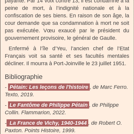
payante. Par 14 voix contre 13, il est condamné à la
peine de mort, à l’indignité nationale et à la
confiscation de ses biens. En raison de son âge, la
cour demande que sa condamnation à mort ne soit
pas exécutée. Vœu exaucé par le président du
gouvernement provisoire, le général de Gaulle.
Enfermé à l’île d’Yeu, l’ancien chef de l’Etat
Français voit sa santé et ses facultés mentales
décliner. Il mourra à Port-Joinville le 23 juillet 1951.
Bibliographie
-
Pétain: Les leçons de l'histoire
, de Marc Ferro.
Texto, 2019.
-
Le Fantôme de Philippe Pétain
, de Philippe
Collin. Flammarion, 2022.
-
La France de Vichy, 1940-1944
, de Robert O.
Paxton. Points Histoire, 1999.