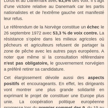
Lords et au Danemark avec
63,5%
des voix. Il s’agit
d’une victoire relative au Danemark car les partis
nationalistes et de l'extrême gauche ont manifesté
leur refus.
Le référendum de la Norvège constitue un
échec
le
26 septembre 1972 avec
53,3 % de voix contre.
La
résistance s’opère dans les milieux agricoles où
pêcheurs et agriculteurs refusent de partager la
zone de pêche avec les autres pays européens. A
noter que même si la consultation référendaire
n'est pas obligatoire,
le gouvernement norvégien
a préféré retirer sa candidature.
Cet élargissement dévoile aussi des
aspects
positifs
et encourageants. En effet, les dirigeants
vont montrer une plus grande solidarité en
exprimant le projet de constituer une Europe plus
unie. La coopération politique européenne
progresse lors du
premier sommet des 9
, du 19 au