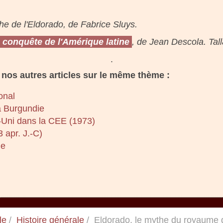
the de l'Eldorado, de Fabrice Sluys.
 conquête de l'Amérique latine
, de Jean Descola. Tall
.
nos autres articles sur le même thème :
onal
a Burgundie
-Uni dans la CEE (1973)
 apr. J.-C)
ge
le
Histoire générale
Eldorado, le mythe du royaume 