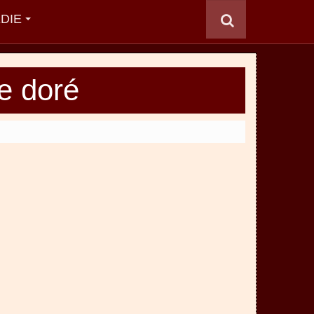
DIE
e doré