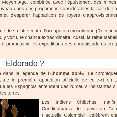
u Moyen Age, combinée avec l’épuisement des mines
ouveau dans des proportions considérables la soif de l’o
et d'espérer l’apparition de foyers d’approvisionn
vrie de sa lutte contre l’occupation musulmane (Reconqui
s, y voit une chance extraordinaire. Aussi, la reine Isabel
ls à promouvoir les expéditions des conquistadores en 
 l’Eldorado ?
e dans la légende de l’«
homme doré
». Le chronique
ue la première apparition officielle de celle-ci en 
 que les Espagnols entendent des rumeurs insistantes s
des terres.
Les Indiens Chibchas, natif
Cundinamarca, le «pays du Con
(l’actuelle Colombie), célèbrent c