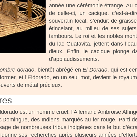
année une cérémonie étrange. Au 
de celle-ci, un cacique, c’est-à-di
souverain local, s’enduit de graiss
étincelant, au milieu de ses sujets
tambours. Le roi et les nobles mont
du lac Guatavita, jettent dans l’e
dieux. Enfin, le cacique plonge d
d’applaudissements.
hombre dorado
, bientôt abrégé en
El Dorado
, qui est ce
ormer, et l’Eldorado, en un seul mot, devient le royaum
ouverts de métal précieux.
res
Eldorado est un homme cruel, l’Allemand Ambroise Alfinge
Domingue, des Indiens marqués au fer rouge. Parti de 
ge de nombreuses tribus indigènes dans le but d’écras
ndonne ses recherches après plusieurs années d’efforts i