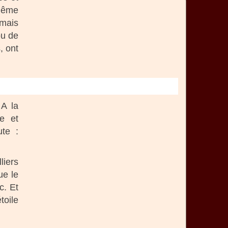
 même
amais
ou de
, ont
 A la
re et
ute :
liers
ue le
c. Et
toile