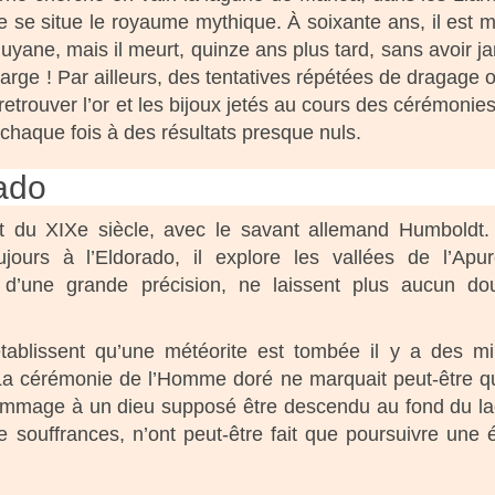
que se situe le royaume mythique. À soixante ans, il est
yane, mais il meurt, quinze ans plus tard, sans avoir j
charge ! Par ailleurs, des tentatives répétées de dragage 
trouver l’or et les bijoux jetés au cours des cérémonies
 chaque fois à des résultats presque nuls.
rado
t du XIXe siècle, avec le savant allemand Humboldt.
ours à l’Eldorado, il explore les vallées de l’Apu
 d’une grande précision, ne laissent plus aucun do
blissent qu’une météorite est tombée il y a des mil
La cérémonie de l’Homme doré ne marquait peut-être q
ommage à un dieu supposé être descendu au fond du la
 souffrances, n’ont peut-être fait que poursuivre une é