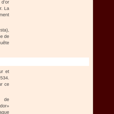
 d’or
r. La
ement
sta),
le de
quête
ur et
1534.
ur ce
s de
dor»
haque