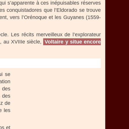
n qui s’apparente à ces inépuisables réserves
les conquistadores que l’Eldorado se trouve
tinent, vers l’Orénoque et les Guyanes (1559-
le. Les récits merveilleux de l’explorateur
, au XVIIIe siècle,
Voltaire y situe encore
ui se
ation
d des
s des
ez de
e les
os et