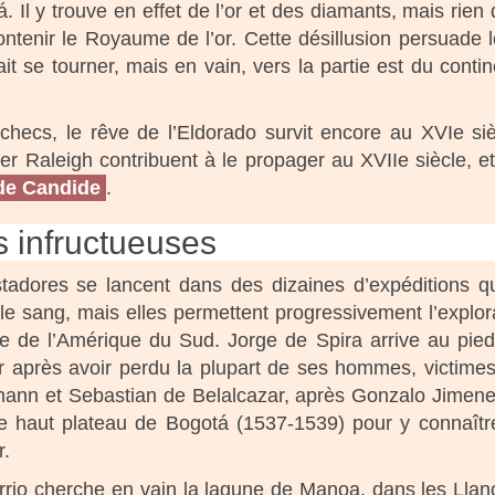
á. Il y trouve en effet de l’or et des diamants, mais rie
ontenir le Royaume de l’or. Cette désillusion persuade 
 fait se tourner, mais en vain, vers la partie est du con
checs, le rêve de l’Eldorado survit encore au XVIe sièc
ter Raleigh contribuent à le propager au XVIIe siècle, et
de Candide
.
s infructueuses
tadores se lancent dans des dizaines d’expéditions q
le sang, mais elles permettent progressivement l’explor
nale de l’Amérique du Sud. Jorge de Spira arrive au pie
r après avoir perdu la plupart de ses hommes, victime
rmann et Sebastian de Belalcazar, après Gonzalo Jimen
e haut plateau de Bogotá (1537-1539) pour y connaîtr
r.
errio cherche en vain la lagune de Manoa, dans les Llan