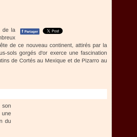
e de la
f
Partager
mbreux
ête de ce nouveau continent, attirés par la
s-sols gorgés d'or exerce une fascination
utins de Cortés au Mexique et de Pizarro au
s son
u une
on du