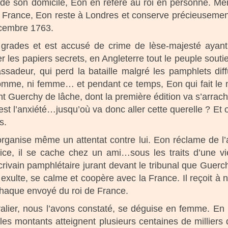
de son domicile, Eon en réfère au roi en personne. M
 en France, Eon reste à Londres et conserve précieusemen
cembre 1763.
s grades et est accusé de crime de lèse-majesté ayan
r les papiers secrets, en Angleterre tout le peuple soutie
ssadeur, qui perd la bataille malgré les pamphlets dif
 homme, ni femme… et pendant ce temps, Eon qui fait le 
nt Guerchy de lâche, dont la première édition va s’arrach
t l’anxiété…jusqu’où va donc aller cette querelle ? Et o
s.
rganise même un attentat contre lui. Eon réclame de l’ai
tice, il se cache chez un ami…sous les traits d’une v
rivain pamphlétaire jurant devant le tribunal que Guerc
 exulte, se calme et coopère avec la France. Il reçoit 
chaque envoyé du roi de France.
alier, nous l’avons constaté, se déguise en femme. En 
 les montants atteignent plusieurs centaines de milliers 