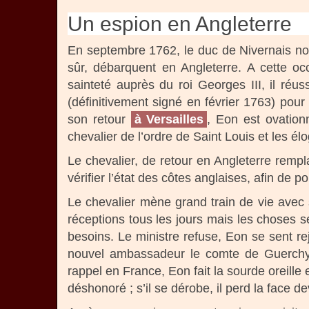
Un espion en Angleterre
En septembre 1762, le duc de Nivernais no
sûr, débarquent en Angleterre. A cette o
sainteté auprès du roi Georges III, il réuss
(définitivement signé en février 1763) pou
son retour
à Versailles
, Eon est ovationn
chevalier de l’ordre de Saint Louis et les é
Le chevalier, de retour en Angleterre rempl
vérifier l’état des côtes anglaises, afin de
Le chevalier mène grand train de vie avec
réceptions tous les jours mais les choses s
besoins. Le ministre refuse, Eon se sent r
nouvel ambassadeur le comte de Guerchy,
rappel en France, Eon fait la sourde oreille et
déshonoré ; s’il se dérobe, il perd la face d