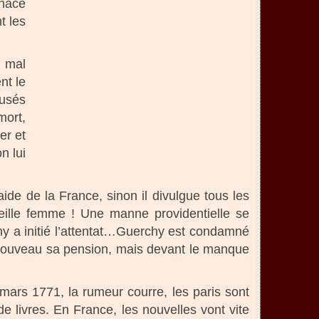
enacé
t les
t mal
nt le
fusés
mort,
er et
n lui
de de la France, sinon il divulgue tous les
ieille femme ! Une manne providentielle se
hy a initié l’attentat…Guerchy est condamné
à nouveau sa pension, mais devant le manque
mars 1771, la rumeur courre, les paris sont
de livres. En France, les nouvelles vont vite