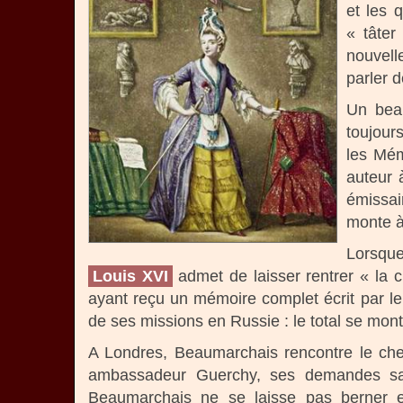
et les 
« tâter
nouvell
parler d
Un beau
toujour
les Mém
auteur 
émissai
monte à 
Lorsque
Louis XVI
admet de laisser rentrer « la c
ayant reçu un mémoire complet écrit par le
de ses missions en Russie : le total se montan
A Londres, Beaumarchais rencontre le chev
ambassadeur Guerchy, ses demandes san
Beaumarchais ne se laisse pas berner et