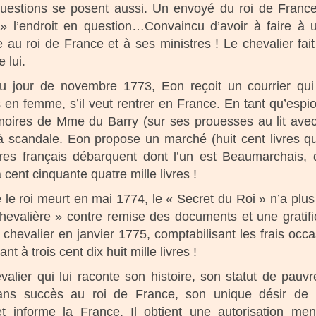
questions se posent aussi. Un envoyé du roi de France 
 » l’endroit en question…Convaincu d’avoir à faire à u
e au roi de France et à ses ministres ! Le chevalier fai
e lui.
 jour de novembre 1773, Eon reçoit un courrier qui l’
s en femme, s’il veut rentrer en France. En tant qu’espio
oires de Mme du Barry (sur ses prouesses au lit avec
à scandale. Eon propose un marché (huit cent livres qu
res français débarquent dont l’un est Beaumarchais, qu
cent cinquante quatre mille livres !
 le roi meurt en mai 1774, le « Secret du Roi » n’a plus 
hevalière » contre remise des documents et une gratific
 chevalier en janvier 1775, comptabilisant les frais oc
t à trois cent dix huit mille livres !
alier qui lui raconte son histoire, son statut de pauv
s succès au roi de France, son unique désir de r
 informe la France. Il obtient une autorisation ment