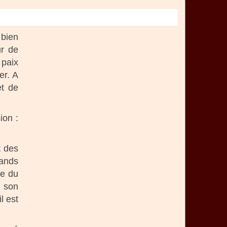
 bien
ur de
 paix
er. A
et de
ion :
t des
rands
ée du
t son
l est