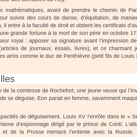
les mathématiques, avant de prendre le chemin de Par
pour suivre des cours de danse, d’équitation, de mani
l entre à la faculté de droit et obtient les certificats d’a
une grande fortune à la mort de son père en octobre 174
seur royal : apposer sa signature avant l’impression de
(articles de journaux, essais, livres), et ce charmant 
it des amis comme le duc de Penthièvre (petit fils de Louis 
lles
e de la comtesse de Rochefort, une jeune veuve qui l’inv
monde se déguise, Eon parait en femme, savamment maqu
capacités de déguisement, Louis XV l’enrôle dans le « S
nisme d’espionnage dirigé par le prince de Conti. L’all
re et de la Prusse menace l’entente avec la Russie.