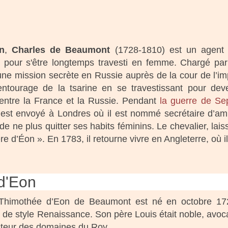
n
,
Charles de Beaumont
(1728-1810) est un agent 
e pour s'être longtemps travesti en femme. Chargé pa
une mission secrète en Russie auprès de la cour de l’imp
ntourage de la tsarine en se travestissant pour deven
entre la France et la Russie. Pendant
la guerre de Se
l est envoyé à Londres où il est nommé secrétaire d’
de ne plus quitter ses habits féminins. Le chevalier, laiss
 d’Éon ». En 1783, il retourne vivre en Angleterre, où i
 d'Eon
 Thimothée d’Eon de Beaumont est né en octobre 17
 de style Renaissance. Son père Louis était noble, avoc
recteur des domaines du Roy.