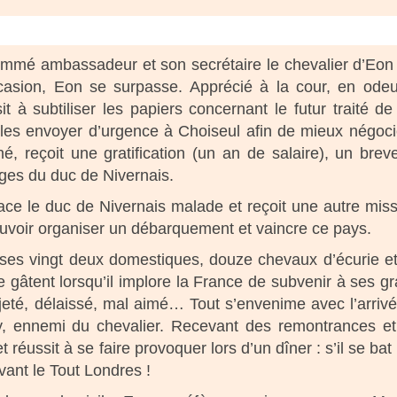
mmé ambassadeur et son secrétaire le chevalier d’Eon
ccasion, Eon se surpasse. Apprécié à la cour, en ode
it à subtiliser les papiers concernant le futur traité de
r les envoyer d’urgence à Choiseul afin de mieux négoci
é, reçoit une gratification (un an de salaire), un brev
loges du duc de Nivernais.
ace le duc de Nivernais malade et reçoit une autre miss
 pouvoir organiser un débarquement et vaincre ce pays.
 ses vingt deux domestiques, douze chevaux d’écurie e
e gâtent lorsqu’il implore la France de subvenir à ses g
ejeté, délaissé, mal aimé… Tout s’envenime avec l’arriv
 ennemi du chevalier. Recevant des remontrances e
 réussit à se faire provoquer lors d’un dîner : s’il se bat i
evant le Tout Londres !