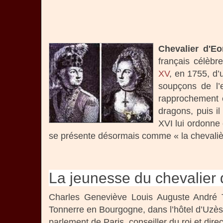
Chevalier d'Eo
français célèbr
XV
, en 1755, d’
soupçons de l’e
rapprochement 
dragons, puis i
XVI lui ordonne 
se présente désormais comme « la chevalière
La jeunesse du chevalier
Charles Geneviève Louis Auguste André
Tonnerre en Bourgogne, dans l’hôtel d’Uzès
parlement de Paris, conseiller du roi et di