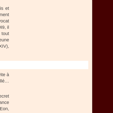
is et
ement
vocat
9, il
 tout
jeune
XIV),
ite à
illé…
ecret
iance
 Eon,