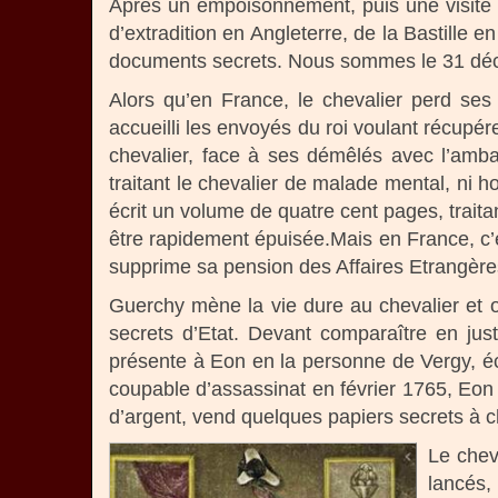
Après un empoisonnement, puis une visite 
d’extradition en Angleterre, de la Bastille
documents secrets. Nous sommes le 31 dé
Alors qu’en France, le chevalier perd se
accueilli les envoyés du roi voulant récupére
chevalier, face à ses démêlés avec l’amba
traitant le chevalier de malade mental, ni
écrit un volume de quatre cent pages, traita
être rapidement épuisée.Mais en France, c’es
supprime sa pension des Affaires Etrangère
Guerchy mène la vie dure au chevalier et o
secrets d’Etat. Devant comparaître en jus
présente à Eon en la personne de Vergy, éc
coupable d’assassinat en février 1765, Eon
d’argent, vend quelques papiers secrets à 
Le chev
lancés,