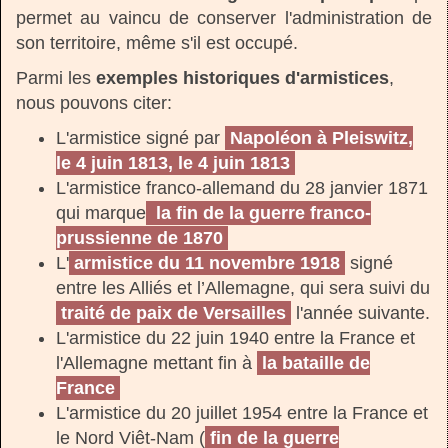
permet au vaincu de conserver l'administration de
son territoire, même s'il est occupé.
Parmi les
exemples historiques d'armistices
,
nous pouvons citer:
L'armistice signé par
Napoléon à Pleiswitz,
le 4 juin 1813, le 4 juin 1813
L'armistice franco-allemand du 28 janvier 1871
qui marque
la fin de la guerre franco-
prussienne de 1870
L'
armistice du 11 novembre 1918
signé
entre les Alliés et l’Allemagne, qui sera suivi du
traité de paix de Versailles
l'année suivante.
L'armistice du 22 juin 1940 entre la France et
l'Allemagne mettant fin à
la bataille de
France
L'armistice du 20 juillet 1954 entre la France et
le Nord Viêt-Nam (
fin de la guerre