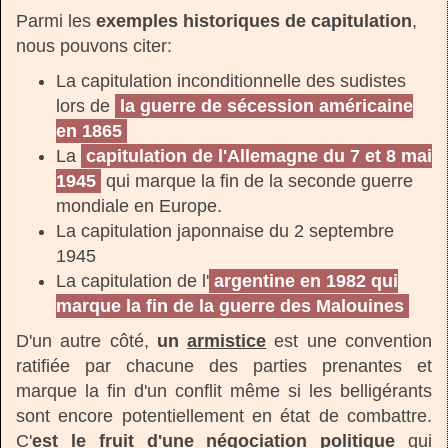
Parmi les
exemples historiques de capitulation
,
nous pouvons citer:
La capitulation inconditionnelle des sudistes
lors de
la guerre de sécession américaine
en 1865
La
capitulation de l'Allemagne du 7 et 8 mai
1945
qui marque la fin de la seconde guerre
mondiale en Europe.
La capitulation japonnaise du 2 septembre
1945
La capitulation de l'
argentine en 1982 qui
marque la fin de la guerre des Malouines
D'un autre côté,
un
armistice
est une convention
ratifiée par chacune des parties prenantes et
marque la fin d'un conflit même si les belligérants
sont encore potentiellement en état de combattre.
C'
est le fruit d'une négociation politique
qui